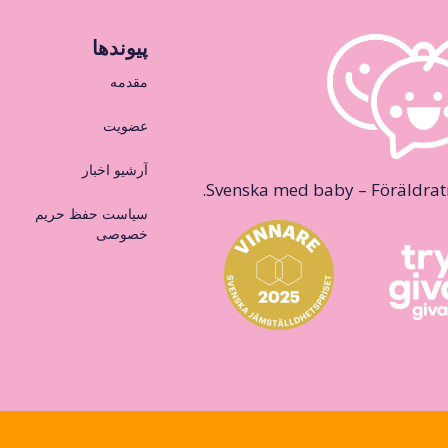
پیوندها
مقدمه
عضویت
آرشیو اخبار
Svenska med baby – Föräldraträ
سیاست حفظ حریم
خصوصی