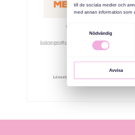
till de sociala medier och a
med annan information som du 
Svenska med baby
Samtyckesval
Nödvändig
Email
bokningen@svenskamedbaby.se
MEDARRANGÖRER
Avvisa
Länsstyrelsen Stockholm