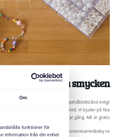
rkshop: Tillverka smycken
Om
krainare som är i Sverige med uppehållstillstånd enligt
a svenska. Barn får självklart vara med. Vi bjuder på fika
varje gång. Allt är gratis!
andahålla funktioner för
a på 070-024 7604 eller mejla: olga@svenskamedbaby.se
n information från din enhet