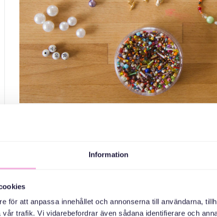
Kreativ wo
Information
Välkommen till våra kreativa workshops för asylsökande och u
massflyktsdirektivet. Vi gör hantverk och tränar på att prat
cookies
e för att anpassa innehållet och annonserna till användarna, tillh
Har du frågor? Kontakta Olg
vår trafik. Vi vidarebefordrar även sådana identifierare och anna