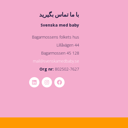
با ما تماس بگیرید
Svenska med baby
Bagarmossens folkets hus
Lillåvägen 44
128 45 Bagarmossen
mail@svenskamedbaby.se
Org nr:
802502-7627