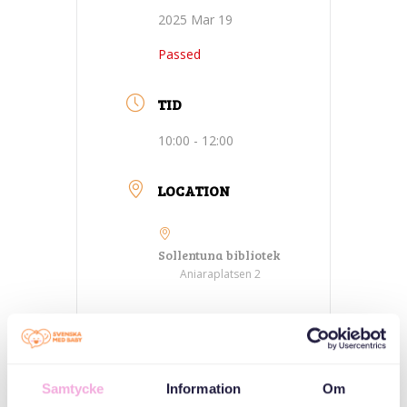
2025 Mar 19
Passed
TID
10:00 - 12:00
LOCATION
Sollentuna bibliotek
Aniaraplatsen 2
CATEGORIES
Meetings for
Samtycke
Information
Om
asylum seekers and