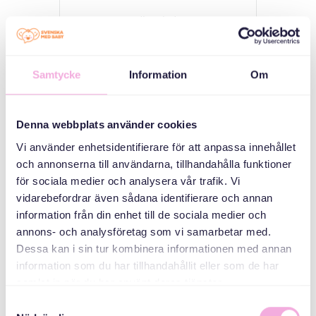
جلسات والدین
سه نسل ملاقات می
کنند
Samtycke
Information
Om
سازمان دهنده
Denna webbplats använder cookies
Vi använder enhetsidentifierare för att anpassa innehållet
och annonserna till användarna, tillhandahålla funktioner
för sociala medier och analysera vår trafik. Vi
vidarebefordrar även sådana identifierare och annan
information från din enhet till de sociala medier och
annons- och analysföretag som vi samarbetar med.
Svenska med baby
Dessa kan i sin tur kombinera informationen med annan
Email
information som du har tillhandahållit eller som de har
bokningen@svenskamedbaby.se
samlat in när du har använt deras tjänster.
Samtyckesval