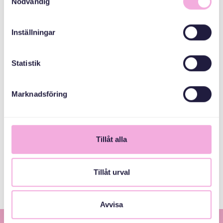
Nödvändig
MEDARRANGÖRER
Inställningar
Allmänna
arvsfonden
Statistik
موزه واسا
Marknadsföring
Stockholms Stad
Tillåt alla
Tillåt urval
فروخته شد!
Avvisa