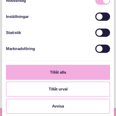
Nödvändig
CO-ORGANIZERS
Inställningar
General
Inheritance Fund
Statistik
Vasa Museum
Marknadsföring
Stockholms Stad
Tillåt alla
Tillåt urval
Sold out!
Avvisa