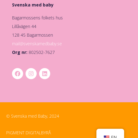
Svenska med baby
Bagarmossens folkets hus
Lillåvägen 44
128 45 Bagarmossen
mail@svenskamedbaby.se
Org nr:
802502-7627
© Svenska med Baby, 2024
PIGMENT DIGITALBYRÅ
EN