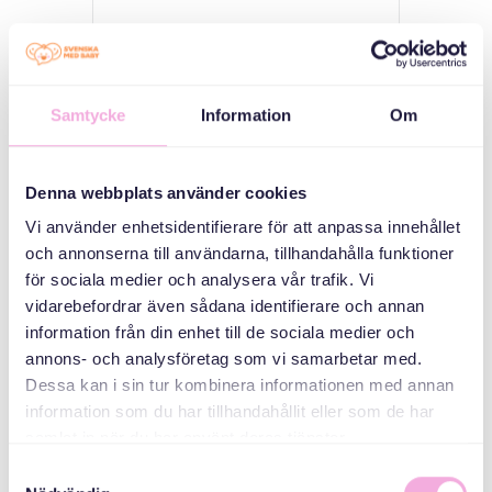
Parents' meetings
Three generations
meet
Samtycke
Information
Om
ORGANIZER
Denna webbplats använder cookies
Vi använder enhetsidentifierare för att anpassa innehållet
och annonserna till användarna, tillhandahålla funktioner
för sociala medier och analysera vår trafik. Vi
vidarebefordrar även sådana identifierare och annan
information från din enhet till de sociala medier och
annons- och analysföretag som vi samarbetar med.
Dessa kan i sin tur kombinera informationen med annan
Svenska med baby
information som du har tillhandahållit eller som de har
E-post
samlat in när du har använt deras tjänster.
bokningen@svenskamedbaby.se
Samtyckesval