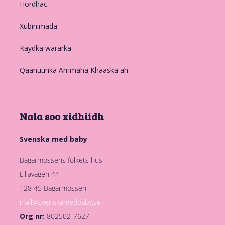
Hordhac
Xubinimada
Kaydka wararka
Qaanuunka Arrimaha Khaaska ah
Nala soo xidhiidh
Svenska med baby
Bagarmossens folkets hus
Lillåvägen 44
128 45 Bagarmossen
mail@svenskamedbaby.se
Org nr:
802502-7627