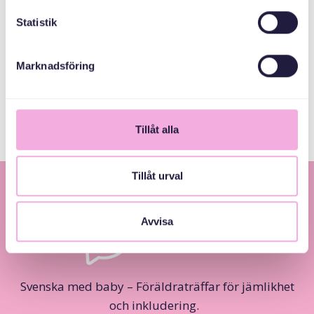
ABAABULAYAASHA
Statistik
Marknadsföring
Sanduuqa
dhaxalka guud
Tillåt alla
Tillåt urval
Avvisa
Svenska med baby – Föräldraträffar för jämlikhet
och inkludering.