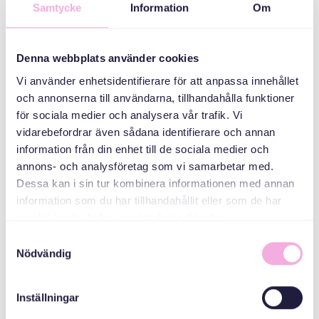
QAYBAHA
Samtycke
Information
Om
Saddex qarni ayaa
kulmaya
Denna webbplats använder cookies
Vi använder enhetsidentifierare för att anpassa innehållet
ABAABULAHA
och annonserna till användarna, tillhandahålla funktioner
för sociala medier och analysera vår trafik. Vi
vidarebefordrar även sådana identifierare och annan
information från din enhet till de sociala medier och
annons- och analysföretag som vi samarbetar med.
Dessa kan i sin tur kombinera informationen med annan
information som du har tillhandahållit eller som de har
samlat in när du har använt deras tjänster.
Svenska med baby
Samtyckesval
Nödvändig
iimaylka
bokningen@svenskamedbaby.se
Inställningar