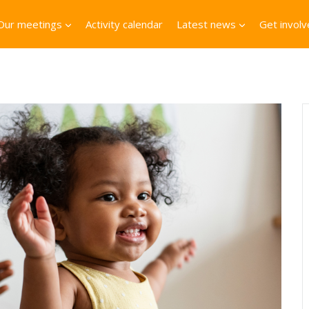
Our meetings
Activity calendar
Latest news
Get invol