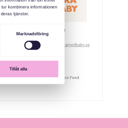
n information från din enhet
 tur kombinera informationen
deras tjänster.
Svenska med baby
Marknadsföring
E-post
bokningen@svenskamedbaby.se
CO-ORGANIZERS
Tillåt alla
General Inheritance Fund