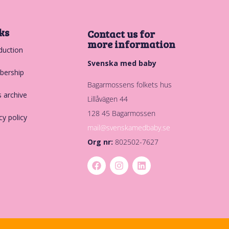
ks
Contact us for
more information
duction
Svenska med baby
ership
Bagarmossens folkets hus
 archive
Lillåvägen 44
128 45 Bagarmossen
cy policy
mail@svenskamedbaby.se
Org nr:
802502-7627