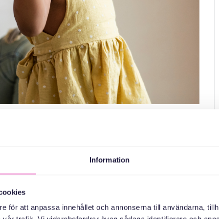
ventyrsdans med Fylkingen
Information
! Fylkingen är en förening med över 90 års erfarenhet
ärer, musiker och dansare. Vi avslutar med gemensam
cookies
barnsfamiljer med barn upp till 2 år, samt
e för att anpassa innehållet och annonserna till användarna, tillh