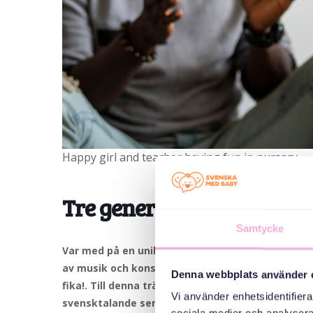
Happy girl and teacher having fun in nursery
Tre generationer möts: Ä
Samtycke
Var med på en unik dansupplevelse med Fylkingen
av musik och konst, och samlar över 300 konstn
Denna webbplats använder 
fika!
. Till denna träff välkomnar vi nyanlända små
Vi använder enhetsidentifierar
svensktalande seniorer.