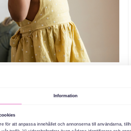
ventyrsdans med Fylkingen
Information
! Fylkingen är en förening med över 90 års erfarenhet
ärer, musiker och dansare. Vi avslutar med gemensam
cookies
barnsfamiljer med barn upp till 2 år, samt
e för att anpassa innehållet och annonserna till användarna, tillh