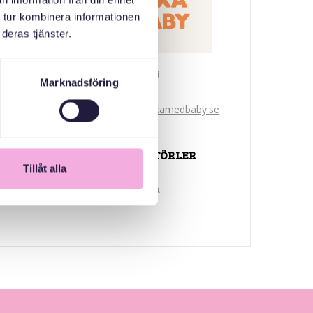
n information från din enhet
 tur kombinera informationen
deras tjänster.
Svenska med baby
Marknadsföring
E-Posta
bokningen@svenskamedbaby.se
ORTAK ORGANIZATÖRLER
Tillåt alla
Ulusal Miras Fonu