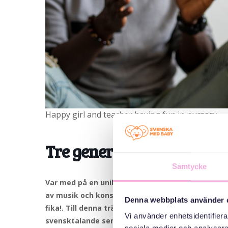
Happy girl and teacher having fun in nursery
Tre generationer möts: Ä
Samtycke
Var med på en unik dansupplevelse med Fylkingen
av musik och konst, och samlar över 300 konstn
Denna webbplats använder 
fika!
. Till denna träff välkomnar vi nyanlända små
Vi använder enhetsidentifierar
svensktalande seniorer.