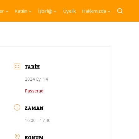
er
Katılın
İşbirliği
Üyelik
Hakkımızda
TARIH
2024 Eyl 14
Passerad
ZAMAN
16:00 - 17:30
KONUM