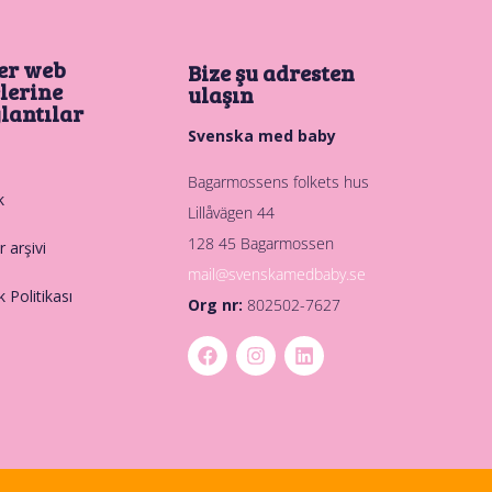
er web
Bize şu adresten
elerine
ulaşın
lantılar
Svenska med baby
Bagarmossens folkets hus
k
Lillåvägen 44
128 45 Bagarmossen
 arşivi
mail@svenskamedbaby.se
ik Politikası
Org nr:
802502-7627