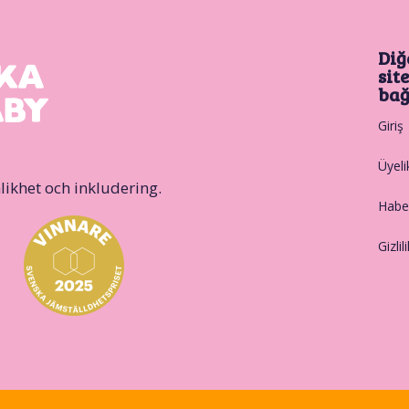
Diğ
sit
bağ
Giriş
Üyeli
likhet och inkludering.
Haber
Gizlil