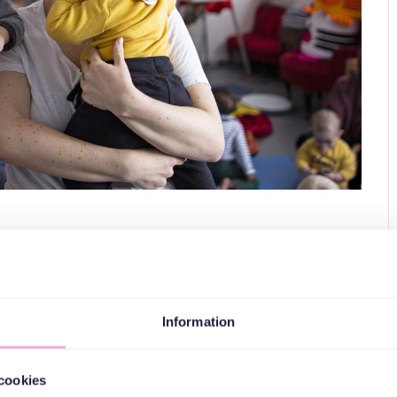
och pratar.
Information
at land. Vi skapar möten som är viktiga och roliga, både för
cookies