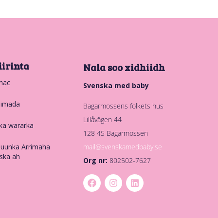
iirinta
Nala soo xidhiidh
hac
Svenska med baby
nimada
Bagarmossens folkets hus
Lillåvägen 44
ka wararka
128 45 Bagarmossen
mail@svenskamedbaby.se
uunka Arrimaha
ska ah
Org nr:
802502-7627