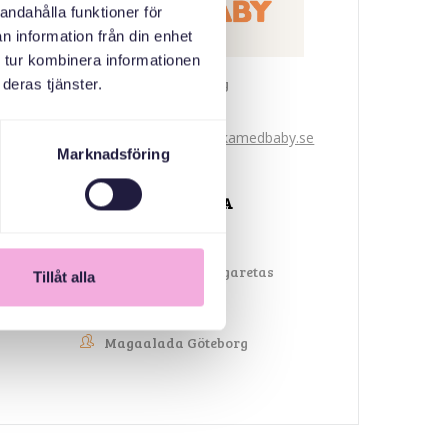
andahålla funktioner för
n information från din enhet
 tur kombinera informationen
Svenska med baby
deras tjänster.
iimaylka
bokningen@svenskamedbaby.se
Marknadsföring
ABAABULAYAASHA
Kronprinsessan Margaretas
Tillåt alla
Minnesfond
Magaalada Göteborg