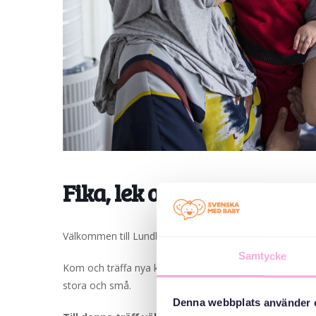
Fika, lek och ha kul.
Välkommen till Lundby bibliotek. Vi sjunger, läser, fikar 
Samtycke
Kom och träffa nya kompisar, kanske någon från ett ann
stora och små.
Denna webbplats använder 