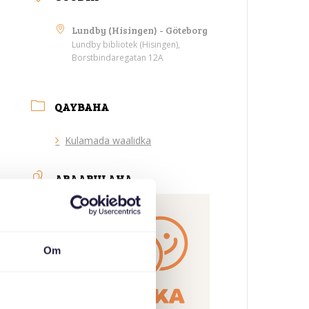
Lundby (Hisingen) - Göteborg
Lundby bibliotek (Hisingen),
Borstbindaregatan 12A
QAYBAHA
Kulamada waalidka
ABAABULAHA
Om