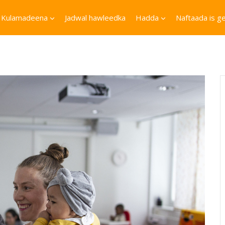
Kulamadeena
Jadwal hawleedka
Hadda
Naftaada is ge