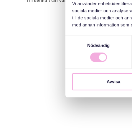
Till denna träff välkomnar vi småbarnsfamiljer med
Vi använder enhetsidentifierar
sociala medier och analysera 
till de sociala medier och a
med annan information som du 
Samtyckesval
Nödvändig
Avvisa