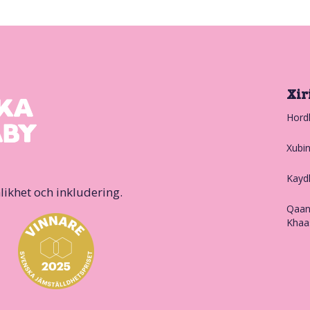
Xir
Hord
Xubi
Kayd
likhet och inkludering.
Qaan
Khaa