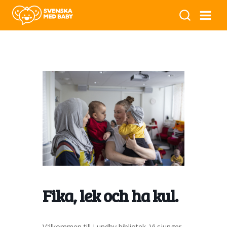
Fika, lek och ha kul.
Välkommen till Lundby bibliotek. Vi sjunger,