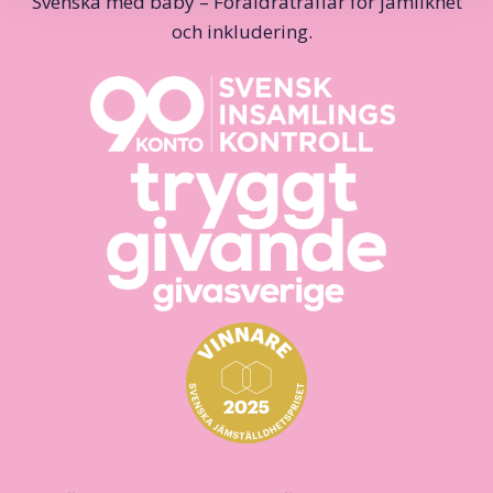
Svenska med baby – Föräldraträffar för jämlikhet
och inkludering.