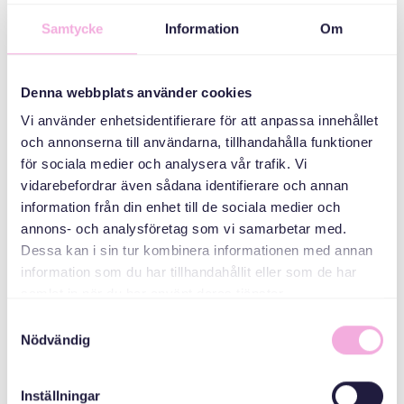
Ebeveyn
toplantıları
Samtycke
Information
Om
ORGANIZATÖR
Denna webbplats använder cookies
Vi använder enhetsidentifierare för att anpassa innehållet
och annonserna till användarna, tillhandahålla funktioner
för sociala medier och analysera vår trafik. Vi
vidarebefordrar även sådana identifierare och annan
information från din enhet till de sociala medier och
annons- och analysföretag som vi samarbetar med.
Dessa kan i sin tur kombinera informationen med annan
Svenska med baby
information som du har tillhandahållit eller som de har
E-Posta
samlat in när du har använt deras tjänster.
bokningen@svenskamedbaby.se
Samtyckesval
Nödvändig
ORTAK
Inställningar
ORGANIZATÖRLER