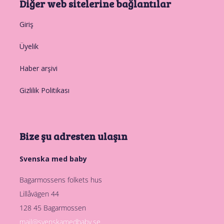
Diğer web sitelerine bağlantılar
Giriş
Üyelik
Haber arşivi
Gizlilik Politikası
Bize şu adresten ulaşın
Svenska med baby
Bagarmossens folkets hus
Lillåvägen 44
128 45 Bagarmossen
mail@svenskamedbaby.se