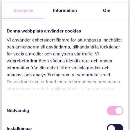
Батьківські збори
Samtycke
Information
Om
ОРГАНІЗАТОР
Denna webbplats använder cookies
Vi använder enhetsidentifierare för att anpassa innehållet
och annonserna till användarna, tillhandahålla funktioner
för sociala medier och analysera vår trafik. Vi
vidarebefordrar även sådana identifierare och annan
information från din enhet till de sociala medier och
annons- och analysföretag som vi samarbetar med.
Dessa kan i sin tur kombinera informationen med annan
information som du har tillhandahållit eller som de har
Svenska med baby
samlat in när du har använt deras tjänster.
Email
Samtyckesval
bokningen@svenskamedbaby.se
Nödvändig
Inställningar