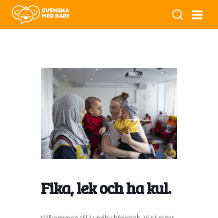
Fika, lek och ha kul.
Välkommen till Lundby bibliotek. Vi sjunger,