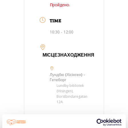
Пройдено.
TIME
10:30 - 12:00
МІСЦЕЗНАХОДЖЕННЯ
Лундбю (Хісінген) -
Гетеборг
Lundby bibliotek
(Hisingen),
Borstbindaregatan
12A
КАТЕГОРІЇ