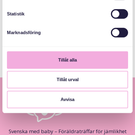
Kronprinsessan
Margaretas
Statistik
Minnesfond
Marknadsföring
Tidigt
Föräldrastöd
Tillåt alla
Tillåt urval
Avvisa
Svenska med baby – Föräldraträffar för jämlikhet