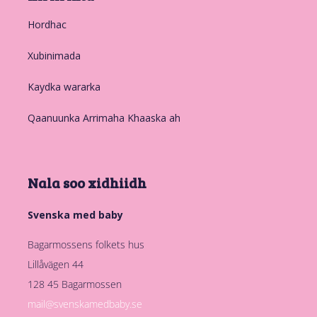
Hordhac
Xubinimada
Kaydka wararka
Qaanuunka Arrimaha Khaaska ah
Nala soo xidhiidh
Svenska med baby
Bagarmossens folkets hus
Lillåvägen 44
128 45 Bagarmossen
mail@svenskamedbaby.se