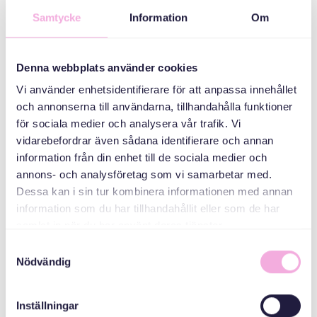
Samtycke
Information
Om
ABAABULAHA
Denna webbplats använder cookies
Vi använder enhetsidentifierare för att anpassa innehållet
och annonserna till användarna, tillhandahålla funktioner
för sociala medier och analysera vår trafik. Vi
vidarebefordrar även sådana identifierare och annan
information från din enhet till de sociala medier och
annons- och analysföretag som vi samarbetar med.
Svenska med baby
Dessa kan i sin tur kombinera informationen med annan
iimaylka
information som du har tillhandahållit eller som de har
bokningen@svenskamedbaby.se
samlat in när du har använt deras tjänster.
Samtyckesval
Nödvändig
ABAABULAYAASHA
Inställningar