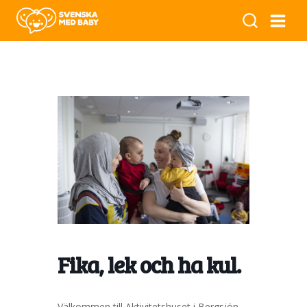
Fika, lek och ha kul.
Välkommen till Aktivitetshuset i Bergsjön.