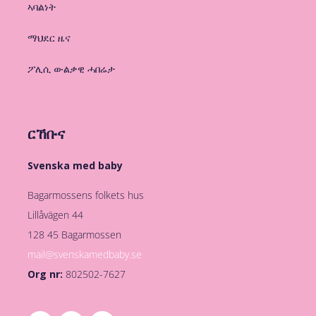
ኣባልነት
ማህደር ዜና
ፖሊሲ ውልቃዊ ሓበሬታ
ርኸቡና
Svenska med baby
Bagarmossens folkets hus
Lillåvägen 44
128 45 Bagarmossen
mail@svenskamedbaby.se
Org nr:
802502-7627