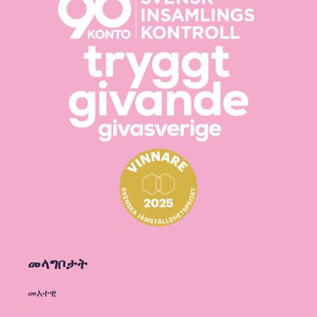
መላግቦታት
መእተዊ