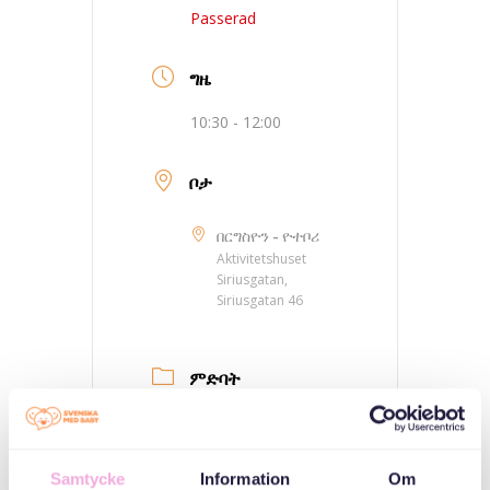
Passerad
ግዜ
10:30 - 12:00
ቦታ
በርግስዮን - ዮተቦሪ
Aktivitetshuset
Siriusgatan,
Siriusgatan 46
ምድባት
ኣኼባታት ወለዲ
Samtycke
Information
Om