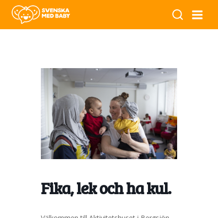
Fika, lek och ha kul.
Välkommen till Aktivitetshuset i Bergsjön.