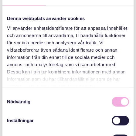
ኣዳላዊ
Denna webbplats använder cookies
Vi använder enhetsidentifierare för att anpassa innehållet
och annonserna till användarna, tillhandahålla funktioner
för sociala medier och analysera vår trafik. Vi
vidarebefordrar även sådana identifierare och annan
information från din enhet till de sociala medier och
Svenska med baby
annons- och analysföretag som vi samarbetar med.
Dessa kan i sin tur kombinera informationen med annan
ኢመይል
bokningen@svenskamedbaby.se
information som du har tillhandahållit eller som de har
samlat in när du har använt deras tjänster.
Samtyckesval
ተሓባበርቲ ኣዳለውቲ
Nödvändig
Kronprinsessan
Inställningar
Margaretas
Minnesfond