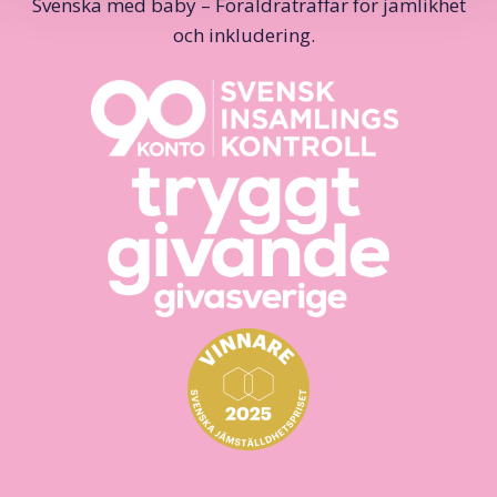
Svenska med baby – Föräldraträffar för jämlikhet
och inkludering.