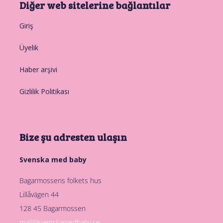
Diğer web sitelerine bağlantılar
Giriş
Üyelik
Haber arşivi
Gizlilik Politikası
Bize şu adresten ulaşın
Svenska med baby
Bagarmossens folkets hus
Lillåvägen 44
128 45 Bagarmossen
mail@svenskamedbaby.se