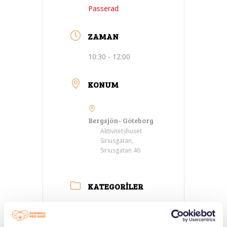
Passerad
ZAMAN
10:30 - 12:00
KONUM
Bergsjön- Göteborg
Aktivitetshuset
Siriusgatan,
Siriusgatan 46
KATEGORILER
Ebeveyn
toplantıları