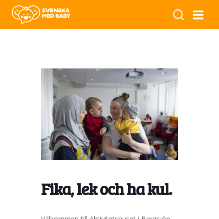
Fika, lek och ha kul.
Välkommen till Aktivitetshuset i Bergsjön.