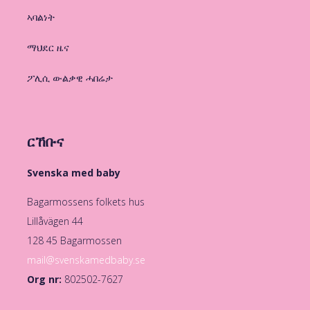
ኣባልነት
ማህደር ዜና
ፖሊሲ ውልቃዊ ሓበሬታ
ርኸቡና
Svenska med baby
Bagarmossens folkets hus
Lillåvägen 44
128 45 Bagarmossen
mail@svenskamedbaby.se
Org nr:
802502-7627