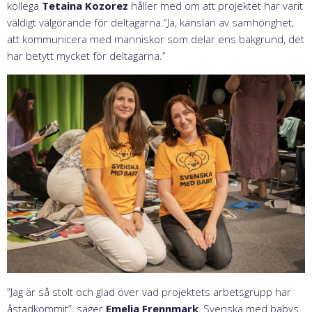
kollega
Tetaina Kozorez
håller med om att projektet har varit
väldigt välgörande för deltagarna.“Ja, känslan av samhörighet,
att kommunicera med människor som delar ens bakgrund, det
har betytt mycket för deltagarna.”
”Jag är så stolt och glad över vad projektets arbetsgrupp har
åstadkommit”, säger
Emelia Frennmark
, Svenska med babys