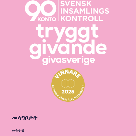
መላግቦታት
መእተዊ