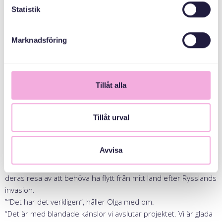
Statistik
Marknadsföring
Tillåt alla
Tillåt urval
“Jag är verkligen glad över att ha kunnat stödja mina ukrainska
Avvisa
landsmän på detta sätt”, säger Tetaina.
”Det har även känts viktigt på ett personligt plan, då jag delar
deras resa av att behöva ha flytt från mitt land efter Rysslands
invasion.
”“Det har det verkligen”, håller Olga med om.
“Det är med blandade känslor vi avslutar projektet. Vi är glada