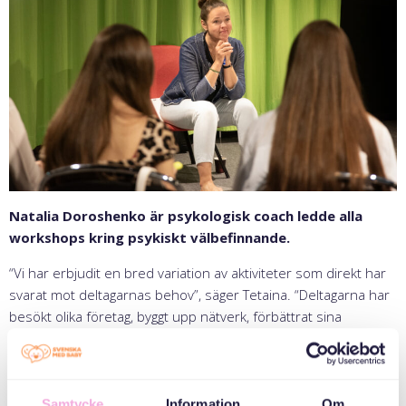
Natalia Doroshenko är psykologisk coach ledde alla
workshops kring psykiskt välbefinnande.
“Vi har erbjudit en bred variation av aktiviteter som direkt har
svarat mot deltagarnas behov”, säger Tetaina. “Deltagarna har
besökt olika företag, byggt upp nätverk, förbättrat sina
LinkedIn-profiler, och deltagit i intervjuer på både svenska och
engelska. Dessutom har populära inslag som Zumba-dans och
workshops i psykiskt välbefinnande ingått.”
Samtycke
Information
Om