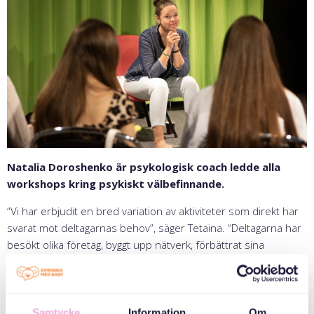
Natalia Doroshenko är psykologisk coach ledde alla
workshops kring psykiskt välbefinnande.
“Vi har erbjudit en bred variation av aktiviteter som direkt har
svarat mot deltagarnas behov”, säger Tetaina. “Deltagarna har
besökt olika företag, byggt upp nätverk, förbättrat sina
LinkedIn-profiler, och deltagit i intervjuer på både svenska och
engelska. Dessutom har populära inslag som Zumba-dans och
workshops i psykiskt välbefinnande ingått.”
Samtycke
Information
Om