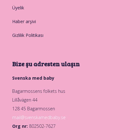
Üyelik
Haber arşivi
Gizlilik Politikası
Bize şu adresten ulaşın
Svenska med baby
Bagarmossens folkets hus
Lillåvägen 44
128 45 Bagarmossen
mail@svenskamedbaby.se
Org nr:
802502-7627