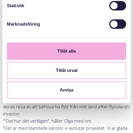
Statistik
Marknadsföring
Tillåt alla
Tillåt urval
“Jag är verkligen glad över att ha kunnat stödja mina ukrainska
Avvisa
landsmän på detta sätt”, säger Tetaina.
”Det har även känts viktigt på ett personligt plan, då jag delar
deras resa av att behöva ha flytt från mitt land efter Rysslands
invasion.
”“Det har det verkligen”, håller Olga med om.
“Det är med blandade känslor vi avslutar projektet. Vi är glada