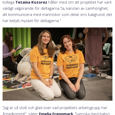
kollega
Tetaina Kozorez
håller med om att projektet har varit
väldigt välgörande för deltagarna.“Ja, känslan av samhörighet,
att kommunicera med människor som delar ens bakgrund, det
har betytt mycket för deltagarna.”
”Jag är så stolt och glad över vad projektets arbetsgrupp har
åstadkommit”, säger
Emelia Frennmark
, Svenska med babys