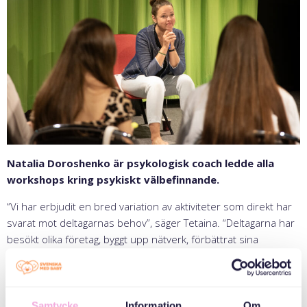
Natalia Doroshenko är psykologisk coach ledde alla
workshops kring psykiskt välbefinnande.
“Vi har erbjudit en bred variation av aktiviteter som direkt har
svarat mot deltagarnas behov”, säger Tetaina. “Deltagarna har
besökt olika företag, byggt upp nätverk, förbättrat sina
LinkedIn-profiler, och deltagit i intervjuer på både svenska och
engelska. Dessutom har populära inslag som Zumba-dans och
workshops i psykiskt välbefinnande ingått.”
Samtycke
Information
Om