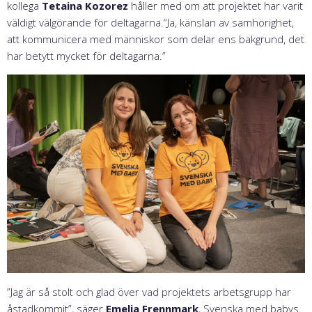
kollega
Tetaina Kozorez
håller med om att projektet har varit
väldigt välgörande för deltagarna.“Ja, känslan av samhörighet,
att kommunicera med människor som delar ens bakgrund, det
har betytt mycket för deltagarna.”
”Jag är så stolt och glad över vad projektets arbetsgrupp har
åstadkommit”, säger
Emelia Frennmark
, Svenska med babys