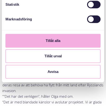
Statistik
Marknadsföring
Tillåt alla
Tillåt urval
“Jag är verkligen glad över att ha kunnat stödja mina ukrainska
Avvisa
landsmän på detta sätt”, säger Tetaina.
”Det har även känts viktigt på ett personligt plan, då jag delar
deras resa av att behöva ha flytt från mitt land efter Rysslands
invasion.
”“Det har det verkligen”, håller Olga med om.
“Det är med blandade känslor vi avslutar projektet. Vi är glada