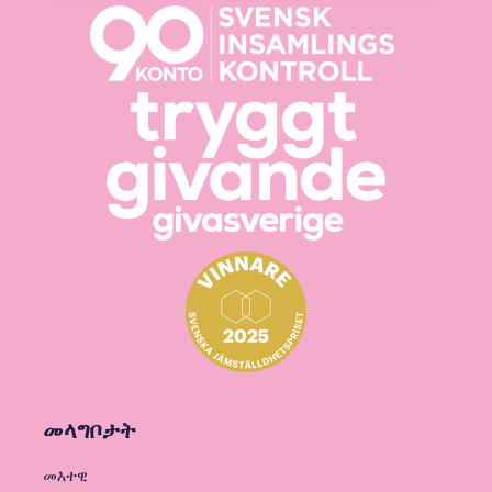
መላግቦታት
መእተዊ