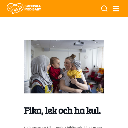
Fika, lek och ha kul.
Välkommen till Lundby bibliotek. Vi sjunger,