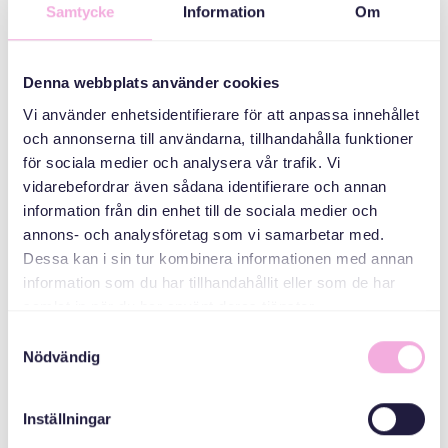
Föräldraträffar
Samtycke
Information
Om
ARRANGÖR
Denna webbplats använder cookies
Vi använder enhetsidentifierare för att anpassa innehållet
och annonserna till användarna, tillhandahålla funktioner
för sociala medier och analysera vår trafik. Vi
vidarebefordrar även sådana identifierare och annan
information från din enhet till de sociala medier och
annons- och analysföretag som vi samarbetar med.
Dessa kan i sin tur kombinera informationen med annan
Svenska med baby
information som du har tillhandahållit eller som de har
E-post
samlat in när du har använt deras tjänster.
bokningen@svenskamedbaby.se
Samtyckesval
Nödvändig
MEDARRANGÖRER
Inställningar