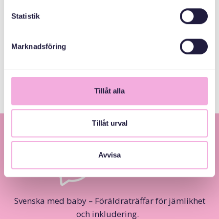
Kronprinsessan
Statistik
Margaretas
Minnesfond
Marknadsföring
Göteborgs stad
Tillåt alla
Tillåt urval
Avvisa
Svenska med baby – Föräldraträffar för jämlikhet
och inkludering.