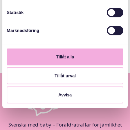
Kronprinsessan
Statistik
Margaretas
Minnesfond
Marknadsföring
City of Gothenburg
Tillåt alla
Tillåt urval
Avvisa
Svenska med baby – Föräldraträffar för jämlikhet