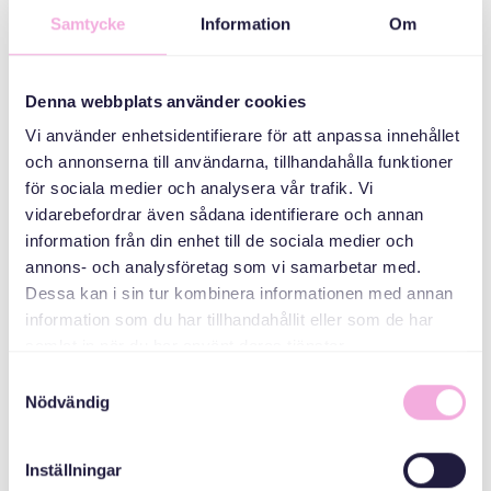
Parents' meetings
Samtycke
Information
Om
ORGANIZER
Denna webbplats använder cookies
Vi använder enhetsidentifierare för att anpassa innehållet
och annonserna till användarna, tillhandahålla funktioner
för sociala medier och analysera vår trafik. Vi
vidarebefordrar även sådana identifierare och annan
information från din enhet till de sociala medier och
annons- och analysföretag som vi samarbetar med.
Dessa kan i sin tur kombinera informationen med annan
Svenska med baby
information som du har tillhandahållit eller som de har
samlat in när du har använt deras tjänster.
E-post
bokningen@svenskamedbaby.se
Samtyckesval
Nödvändig
CO-ORGANIZERS
Inställningar