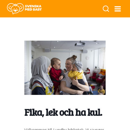
Fika, lek och ha kul.
Välkommen till Lundby bibliotek. Vi sjunger,