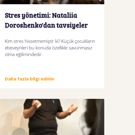
Stres yönetimi: Nataliia
Doroshenko'dan tavsiyeler
Kim stres hissetmemiştir ki? Küçük çocukların
ebeveynleri bu konuda özellikle savunmasız
olma eğilimindedir.
Daha fazla bilgi edinin