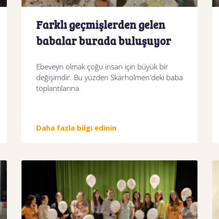
Farklı geçmişlerden gelen
babalar burada buluşuyor
Ebeveyn olmak çoğu insan için büyük bir
değişimdir. Bu yüzden Skärholmen'deki baba
toplantılarına
Daha fazla bilgi edinin