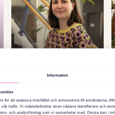
Projekt för asylsökande och
ukrainska flyktingar som är
här under
Information
massflyktsdirektivet.
cookies
”Vi är så glada över att få vara med och göra
e för att anpassa innehållet och annonserna till användarna, tillh
skillnad för asylsökande och
vår trafik. Vi vidarebefordrar även sådana identifierare och anna
nnons- och analysföretag som vi samarbetar med. Dessa kan i sin