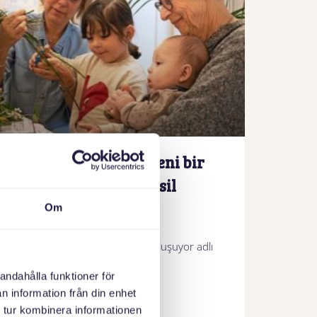
Svenska med baby yeni bir
proje sunuyor, Üç nesil
buluşuyor
Om
Svenska med baby, Üç Nesil Buluşuyor adlı
yeni bir proje sunuyor.
andahålla funktioner för
n information från din enhet
 tur kombinera informationen