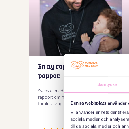
En ny rapport: Pappor till
pappor.
Samtycke
Svenska med baby presenterar stolt vår nya
rapport om nyanlända pappors
föräldraskap och deras viktiga
Denna webbplats använder 
Vi använder enhetsidentifierar
sociala medier och analysera 
till de sociala medier och a