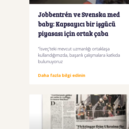
Jobbentrén ve Svenska med
baby: Kapsayıcı bir işgücü
piyasası için ortak çaba
"İsveç'teki mevcut uzmanlığı ortaklaşa
kullandığımızda, başarılı çalışmalara katkıda
bulunuyoruz
Daha fazla bilgi edinin