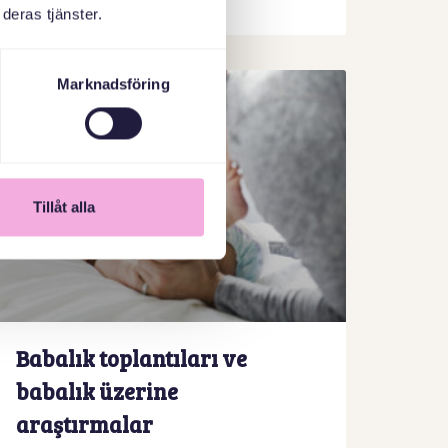
Daha fazla bilgi edinin
deras tjänster.
Marknadsföring
Tillåt alla
Babalık toplantıları ve
babalık üzerine
araştırmalar