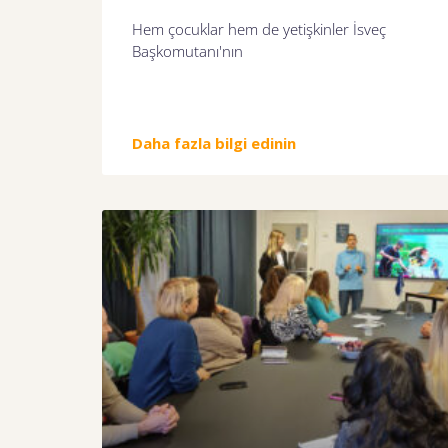
Hem çocuklar hem de yetişkinler İsveç
Başkomutanı'nın
Daha fazla bilgi edinin