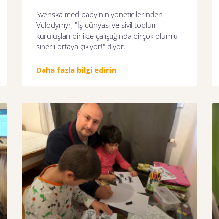
Svenska med baby'nin yöneticilerinden
Volodymyr, "İş dünyası ve sivil toplum
kuruluşları birlikte çalıştığında birçok olumlu
sinerji ortaya çıkıyor!" diyor.
Daha fazla bilgi edinin