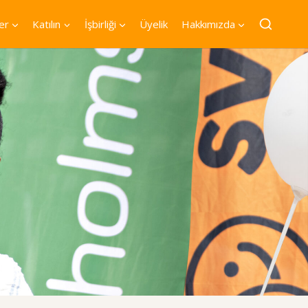
er
Katılın
İşbirliği
Üyelik
Hakkımızda