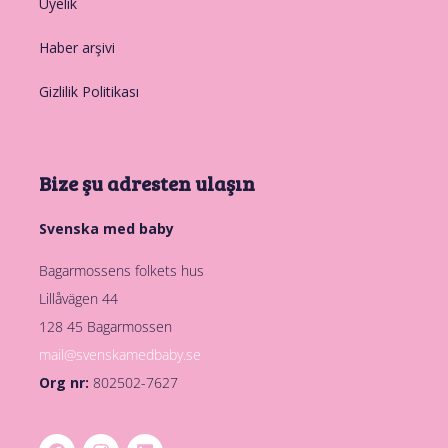
Üyelik
Haber arşivi
Gizlilik Politikası
Bize şu adresten ulaşın
Svenska med baby
Bagarmossens folkets hus
Lillåvägen 44
128 45 Bagarmossen
mail@svenskamedbaby.se
Org nr:
802502-7627