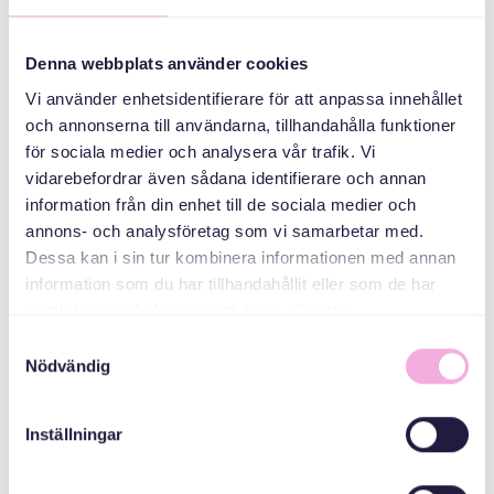
Üç kuşak
buluşuyor
Denna webbplats använder cookies
ORGANIZATÖR
Vi använder enhetsidentifierare för att anpassa innehållet
och annonserna till användarna, tillhandahålla funktioner
för sociala medier och analysera vår trafik. Vi
vidarebefordrar även sådana identifierare och annan
information från din enhet till de sociala medier och
annons- och analysföretag som vi samarbetar med.
Dessa kan i sin tur kombinera informationen med annan
information som du har tillhandahållit eller som de har
samlat in när du har använt deras tjänster.
Svenska med baby
Samtyckesval
E-Posta
Nödvändig
bokningen@svenskamedbaby.se
Inställningar
ORTAK
ORGANIZATÖRLER