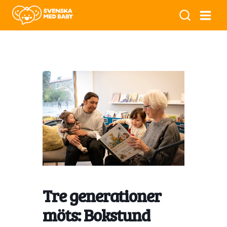
Tre generationer
möts: Bokstund