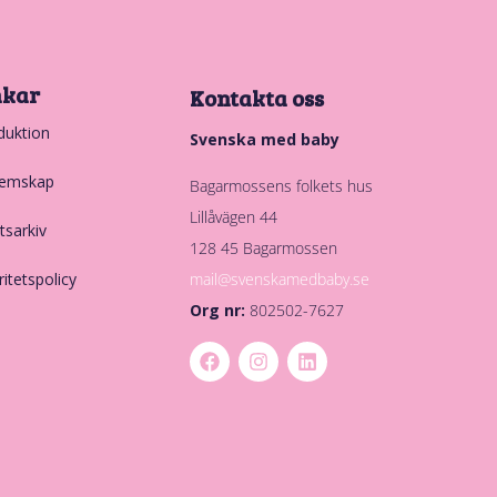
nkar
Kontakta oss
duktion
Svenska med baby
emskap
Bagarmossens folkets hus
Lillåvägen 44
tsarkiv
128 45 Bagarmossen
mail@svenskamedbaby.se
ritetspolicy
Org nr:
802502-7627