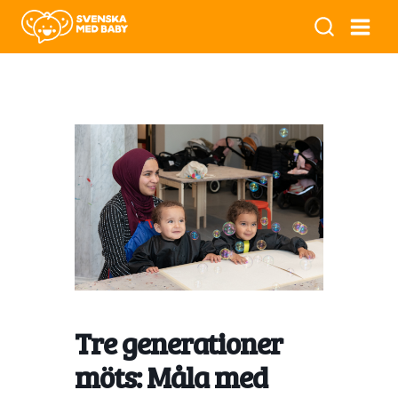
Tre generationer
möts: Måla med