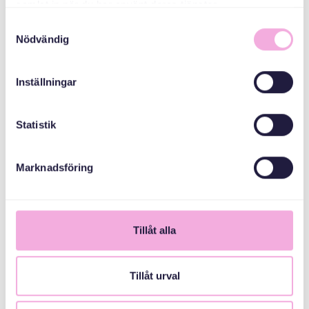
samlat in när du har använt deras tjänster.
Samtyckesval
Svenska med baby
Nödvändig
E-Posta
bokningen@svenskamedbaby.se
Inställningar
ORTAK
Statistik
ORGANIZATÖRLER
Marknadsföring
Nationalmuseum
Tillåt alla
Svenska kyrkan
Tyresö församling
Tillåt urval
Tyresö kommun