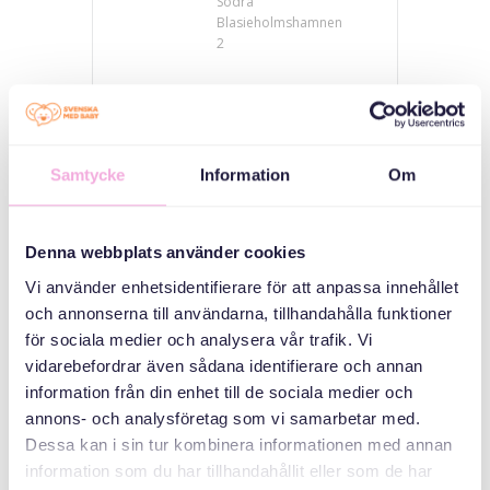
Södra
Blasieholmshamnen
2
KATEGORILER
Ebeveyn
Samtycke
Information
Om
toplantıları
Üç kuşak
buluşuyor
Denna webbplats använder cookies
Vi använder enhetsidentifierare för att anpassa innehållet
ORGANIZATÖR
och annonserna till användarna, tillhandahålla funktioner
för sociala medier och analysera vår trafik. Vi
vidarebefordrar även sådana identifierare och annan
information från din enhet till de sociala medier och
annons- och analysföretag som vi samarbetar med.
Dessa kan i sin tur kombinera informationen med annan
information som du har tillhandahållit eller som de har