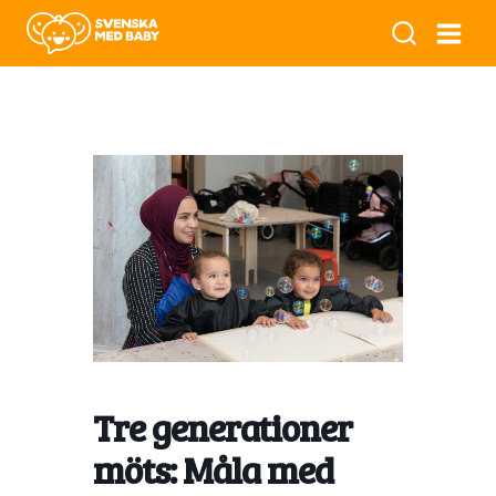
Tre generationer
möts: Måla med