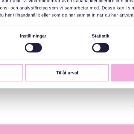
vår trafik. Vi vidarebefordrar även sådana identifierare och anna
nnons- och analysföretag som vi samarbetar med. Dessa kan i sin
d barn upp till 2 år, samt svensktalande seniorer.
har tillhandahållit eller som de har samlat in när du har använt 
Inställningar
Statistik
Tillåt urval