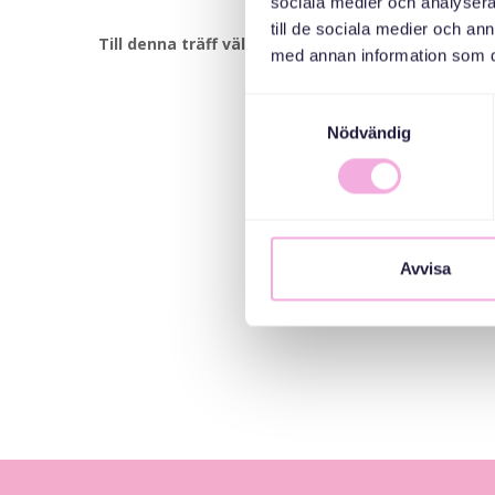
sociala medier och analysera 
till de sociala medier och a
Till denna träff välkomnar vi småbarnsfamiljer me
med annan information som du 
Samtyckesval
Nödvändig
Avvisa