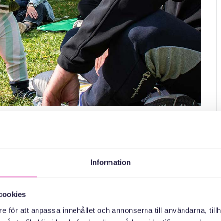
cknick och
Information
utomhus, allting smakar så mycket godare. Vi har med en
cookies
a. Och så blir det en utomhusaktiviteter också!
e för att anpassa innehållet och annonserna till användarna, tillh
ydalsparken som ligger nära.