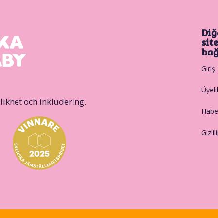
Diğ
sit
bağ
Giriş
Üyeli
likhet och inkludering.
Haber
Gizlil