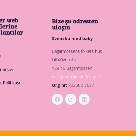
er web
Bize şu adresten
elerine
ulaşın
lantılar
Svenska med baby
Bagarmossens folkets hus
k
Lillåvägen 44
128 45 Bagarmossen
 arşivi
mail@svenskamedbaby.se
ik Politikası
Org nr:
802502-7627