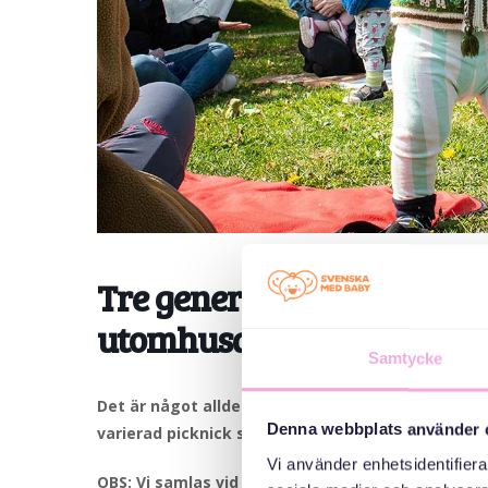
Tre generationer möts: Pi
utomhusaktiviteter
Samtycke
Det är något alldeles särskilt med att äta mat 
Denna webbplats använder 
varierad picknick så att alla hittar det de vill ät
Vi använder enhetsidentifierar
OBS: Vi samlas vid Opalen och går sen ihop till N