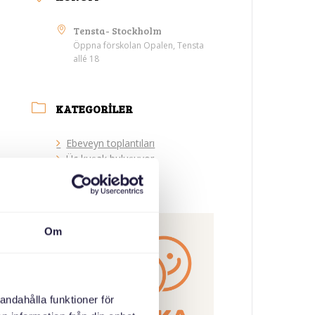
Tensta- Stockholm
Öppna förskolan Opalen, Tensta
allé 18
KATEGORILER
Ebeveyn toplantıları
Üç kuşak buluşuyor
ORGANIZATÖR
Om
andahålla funktioner för