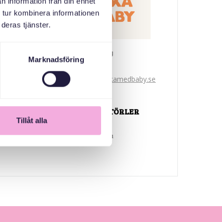
n information från din enhet
 tur kombinera informationen
deras tjänster.
Svenska med baby
Marknadsföring
E-Posta
bokningen@svenskamedbaby.se
ORTAK ORGANIZATÖRLER
Tillåt alla
Ulusal Miras Fonu