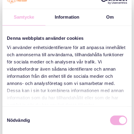
Samtycke
Information
Om
KATEGORIER
Föräldraträffar
Denna webbplats använder cookies
Tre generationer
Vi använder enhetsidentifierare för att anpassa innehållet
möts
och annonserna till användarna, tillhandahålla funktioner
för sociala medier och analysera vår trafik. Vi
ARRANGÖR
vidarebefordrar även sådana identifierare och annan
information från din enhet till de sociala medier och
annons- och analysföretag som vi samarbetar med.
Dessa kan i sin tur kombinera informationen med annan
information som du har tillhandahållit eller som de har
samlat in när du har använt deras tjänster.
Samtyckesval
Nödvändig
Svenska med baby