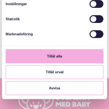
E-post
Inställningar
bokningen@svenskamedbaby.se
Statistik
MEDARRANGÖRER
Marknadsföring
Allmänna
arvsfonden
Tillåt alla
Tillåt urval
Avvisa