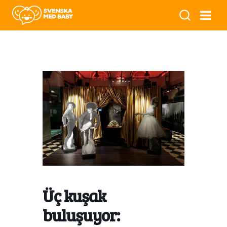
Üç kuşak
buluşuyor: