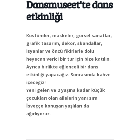
Dansmuseet'te dans
etkinliği
Kostümler, maskeler, görsel sanatlar,
grafik tasarım, dekor, skandallar,
isyanlar ve öncü fikirlerle dolu
heyecan verici bir tur için bize katılın.
Ayrıca birlikte eğlenceli bir dans
etkinliği yapacağız. Sonrasında kahve
içeceğiz!
Yeni gelen ve 2 yaşına kadar küçük
çocukları olan ailelerin yanı sıra
İsveççe konuşan yaşlıları da
ağırlıyoruz.