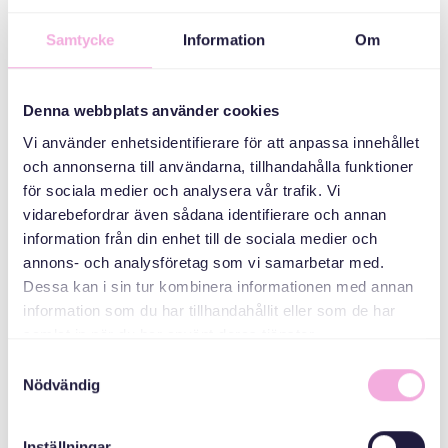
Üç kuşak
Samtycke
Information
Om
buluşuyor
ORGANIZATÖR
Denna webbplats använder cookies
Vi använder enhetsidentifierare för att anpassa innehållet
och annonserna till användarna, tillhandahålla funktioner
för sociala medier och analysera vår trafik. Vi
vidarebefordrar även sådana identifierare och annan
information från din enhet till de sociala medier och
annons- och analysföretag som vi samarbetar med.
Dessa kan i sin tur kombinera informationen med annan
information som du har tillhandahållit eller som de har
Svenska med baby
samlat in när du har använt deras tjänster.
E-Posta
Samtyckesval
bokningen@svenskamedbaby.se
Nödvändig
Inställningar