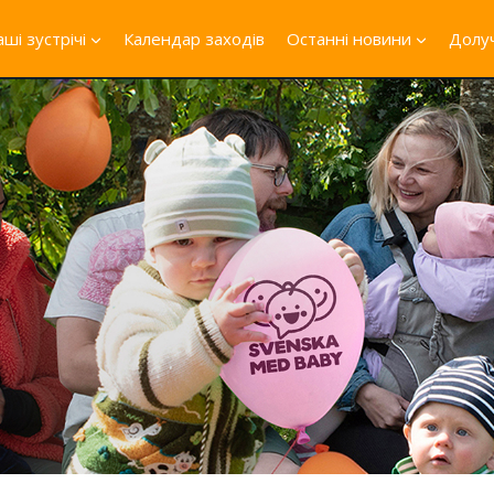
ші зустрічі
Календар заходів
Останні новини
Долуч