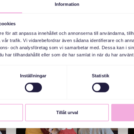
Information
21 ЖОВТЕНЬ 2026
cookies
TRE GENERATIONER MÖTS:
e för att anpassa innehållet och annonserna till användarna, tillh
SAMTAL, SÅNG OCH FIKA
vår trafik. Vi vidarebefordrar även sådana identifierare och anna
nnons- och analysföretag som vi samarbetar med. Dessa kan i sin
Farsta bibliotek - Stockholm, Farstagången 14C,
har tillhandahållit eller som de har samlat in när du har använt 
Farsta
Повідомлення
Inställningar
Statistik
Tillåt urval