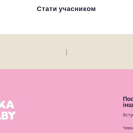
Стати учасником
Salaan iyo soo dh
|
Пос
інш
Всту
Член