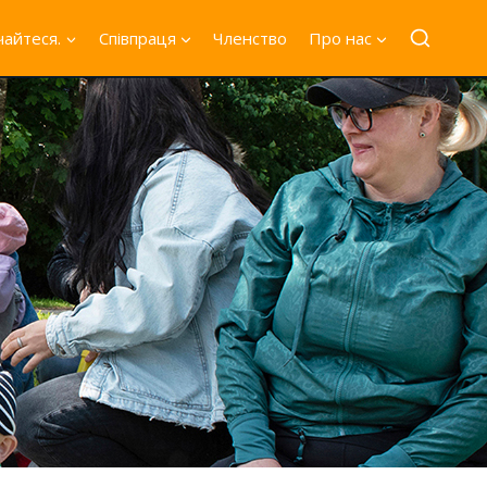
айтеся.
Співпраця
Членство
Про нас