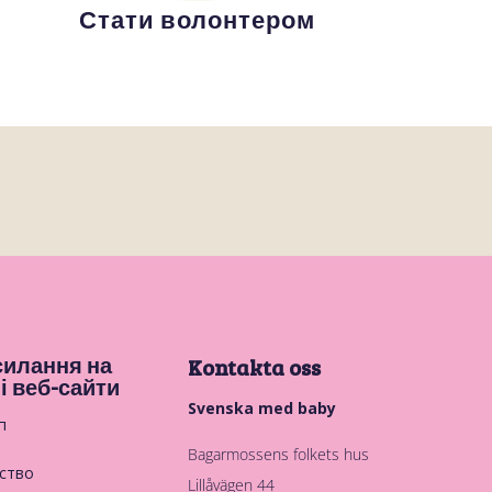
Стати волонтером
илання на
Kontakta oss
і веб-сайти
Svenska med baby
п
Bagarmossens folkets hus
ство
Lillåvägen 44