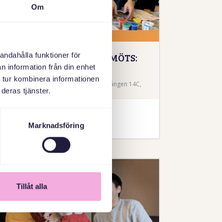
Om
28 ЖОВТЕНЬ 2026
TRE GENERATIONER MÖTS:
andahålla funktioner för
HÖSTPYSSEL
n information från din enhet
 tur kombinera informationen
Farsta bibliotek - Stockholm, Farstagången 14C,
deras tjänster.
Farsta
Повідомлення
Marknadsföring
Tillåt alla