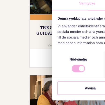
Samtycke
14 ЖОВТЕНЬ 2026
Denna webbplats använder 
TRE GENERATIONER MÖTS:
Vi använder enhetsidentifierar
GUIDAD TUR PÅ VASAMUSEET
sociala medier och analysera 
till de sociala medier och a
med annan information som du 
Vasamuseet, Galärvarvsvägen 14
Samtyckesval
Повідомлення
Nödvändig
Avvisa