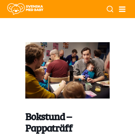
Bokstund –
Pappaträff