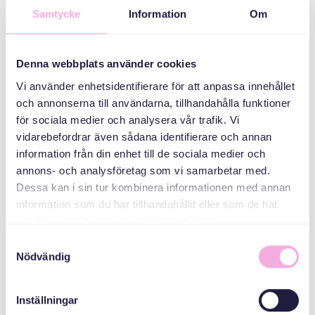
Samtycke
Information
Om
КАТЕГОРІЇ
Denna webbplats använder cookies
Батьківські збори
Vi använder enhetsidentifierare för att anpassa innehållet
och annonserna till användarna, tillhandahålla funktioner
för sociala medier och analysera vår trafik. Vi
ОРГАНІЗАТОР
vidarebefordrar även sådana identifierare och annan
information från din enhet till de sociala medier och
annons- och analysföretag som vi samarbetar med.
Dessa kan i sin tur kombinera informationen med annan
information som du har tillhandahållit eller som de har
samlat in när du har använt deras tjänster.
Samtyckesval
Nödvändig
Svenska med baby
Email
Inställningar
bokningen@svenskamedbaby.se