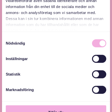
vidarebefordrar även sådana identifierare och annan
information från din enhet till de sociala medier och
Svenska med baby – Föräldraträffar för jämlikhet
annons- och analysföretag som vi samarbetar med.
och inkludering.
Dessa kan i sin tur kombinera informationen med annan
information som du har tillhandahållit eller som de har
samlat in när du har använt deras tjänster.
Samtyckesval
Nödvändig
Inställningar
Statistik
Marknadsföring