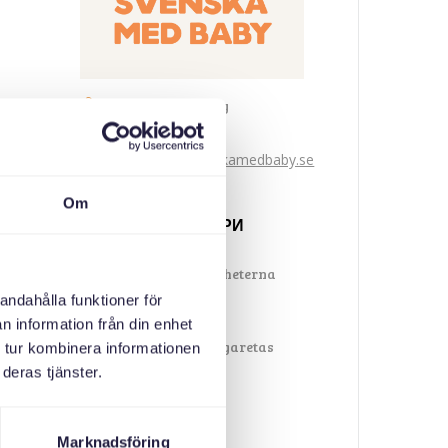
Svenska med baby
Email
bokningen@svenskamedbaby.se
Om
СПІВОРГАНІЗАТОРИ
Folkhälsomyndigheterna
andahålla funktioner för
n information från din enhet
Kronprinsessan Margaretas
 tur kombinera informationen
Minnesfond
deras tjänster.
Göteborgs stad
Marknadsföring