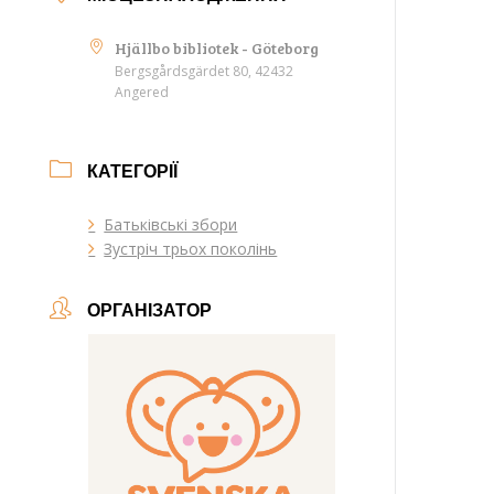
Hjällbo bibliotek - Göteborg
Bergsgårdsgärdet 80, 42432
Angered
КАТЕГОРІЇ
Батьківські збори
Зустріч трьох поколінь
ОРГАНІЗАТОР