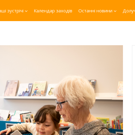
ші зустрічі
Календар заходів
Останні новини
Долуч