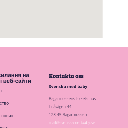
илання на
Kontakta oss
і веб-сайти
Svenska med baby
п
Bagarmossens folkets hus
ство
Lillåvägen 44
128 45 Bagarmossen
в новин
mail@svenskamedbaby.se