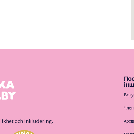
Пос
інш
Всту
Член
likhet och inkludering.
Архі