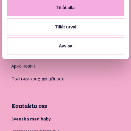
Tillåt alla
Посилання на інші веб-сайти
Tillåt urval
Вступ
Avvisa
Членство
Архів новин
Політика конфіденційності
Kontakta oss
Svenska med baby