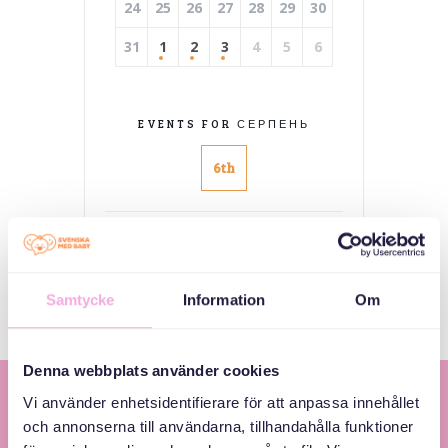
24
25
26
27
28
29
30
31
1
2
3
4
5
6
EVENTS FOR СЕРПЕНЬ
6th
Немає подій
Samtycke
Information
Om
Denna webbplats använder cookies
Vi använder enhetsidentifierare för att anpassa innehållet
och annonserna till användarna, tillhandahålla funktioner