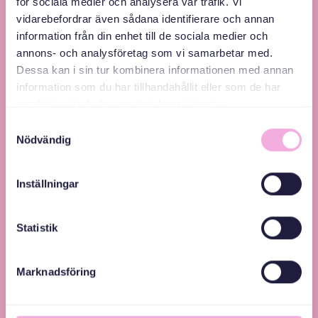
för sociala medier och analysera vår trafik. Vi
vidarebefordrar även sådana identifierare och annan
information från din enhet till de sociala medier och
annons- och analysföretag som vi samarbetar med.
Svenska med baby – Föräldraträffar för jämlikhet
Dessa kan i sin tur kombinera informationen med annan
och inkludering.
information som du har tillhandahållit eller som de har
samlat in när du har använt deras tjänster.
Samtyckesval
Nödvändig
Inställningar
Statistik
Marknadsföring