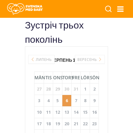
Зустріч трьох
поколінь
ЛИПЕНЬ
СЕРПЕНЬ 2026
ВЕРЕСЕНЬ
MÅN
TIS
ONS
TORS
FRE
LÖR
SÖN
27
28
29
30
31
1
2
3
4
5
6
7
8
9
10
11
12
13
14
15
16
17
18
19
20
21
22
23