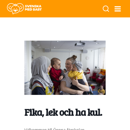
Fika, lek och ha kul.
Välkommen till Öppna förskolan