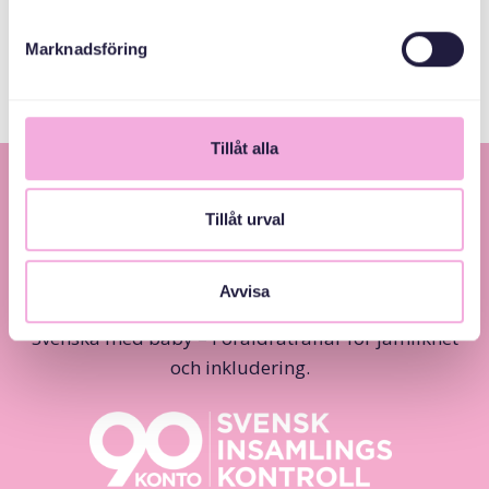
Värmdö Kommun
Marknadsföring
Tillåt alla
Tillåt urval
Avvisa
Svenska med baby – Föräldraträffar för jämlikhet
och inkludering.