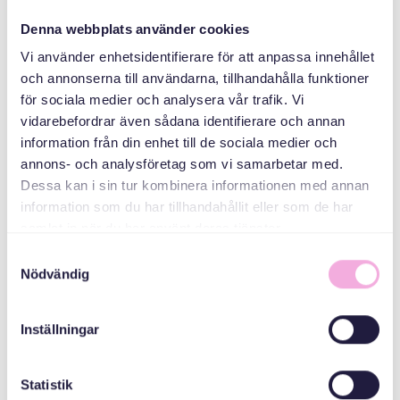
Denna webbplats använder cookies
ARRANGÖR
Vi använder enhetsidentifierare för att anpassa innehållet
och annonserna till användarna, tillhandahålla funktioner
för sociala medier och analysera vår trafik. Vi
vidarebefordrar även sådana identifierare och annan
information från din enhet till de sociala medier och
annons- och analysföretag som vi samarbetar med.
Dessa kan i sin tur kombinera informationen med annan
information som du har tillhandahållit eller som de har
Svenska med baby
samlat in när du har använt deras tjänster.
E-post
Samtyckesval
bokningen@svenskamedbaby.se
Nödvändig
Inställningar
MEDARRANGÖRER
Statistik