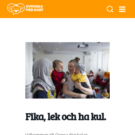
Fika, lek och ha kul.
Välkommen till Öppna förskolan