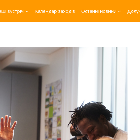
ші зустрічі
Календар заходів
Останні новини
Долуч