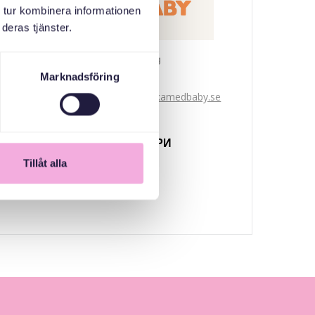
 tur kombinera informationen
deras tjänster.
Svenska med baby
Marknadsföring
Email
bokningen@svenskamedbaby.se
СПІВОРГАНІЗАТОРИ
Tillåt alla
Nacka kommun