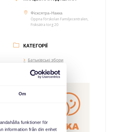
Фісксятра-Накка
Öppna förskolan Familjecentralen,
Fisksätra torg 20
КАТЕГОРІЇ
Батьківські збори
ОРГАНІЗАТОР
Om
andahålla funktioner för
n information från din enhet