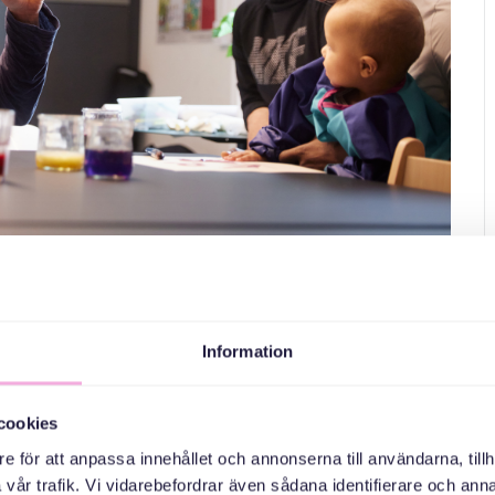
f
Information
 ditt barn upp till 5 år.
ch skratt står i centrum. Music bingo skapar glädje och
cookies
nya vänner bland de andra deltagarna och passa på att träna
e för att anpassa innehållet och annonserna till användarna, tillh
r fram emot att ses! Välkomna!
vår trafik. Vi vidarebefordrar även sådana identifierare och anna