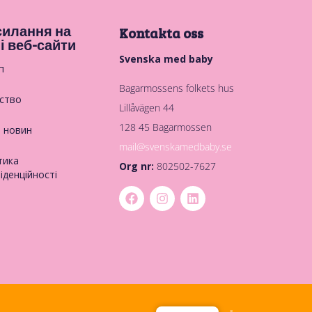
илання на
Kontakta oss
і веб-сайти
Svenska med baby
п
Bagarmossens folkets hus
ство
Lillåvägen 44
128 45 Bagarmossen
в новин
mail@svenskamedbaby.se
тика
Org nr:
802502-7627
іденційності