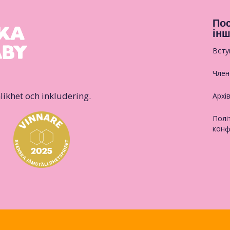
Пос
інш
Всту
Член
likhet och inkludering.
Архі
Полі
конф