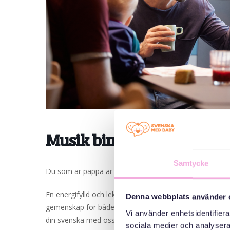
Musik bingo! – Pappaträf
Samtycke
Du som är pappa är välkommen till våra pappaträffar, med
En energifylld och lekfull aktivitet där musik, rörelse o
Denna webbplats använder 
gemenskap för både pappor och barn. Kanske du hittar 
Vi använder enhetsidentifierar
din svenska med oss! Våra träffar är alltid gratis. Vi se
sociala medier och analysera 