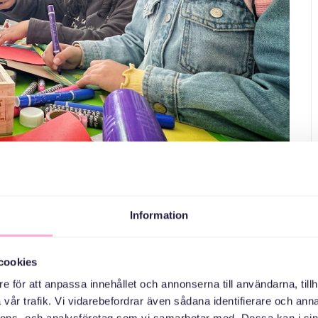
 en familjebok
Information
ого ви включите у свою сім'ю, звісно, вирішувати
те, що знайшли, можливо, листя, скляну паличку,
cookies
чайно, ми п'ємо каву, як і на всіх наших зустрічах.
e för att anpassa innehållet och annonserna till användarna, tillh
ати цей захід разом з батьками або іншими
vår trafik. Vi vidarebefordrar även sådana identifierare och anna