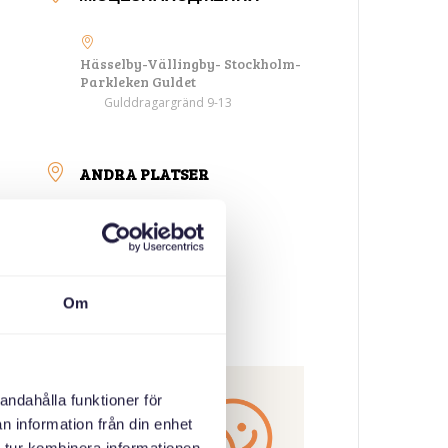
Hässelby-Vällingby- Stockholm-
Parkleken Guldet
Gulddragargränd 9-13
ANDRA PLATSER
КАТЕГОРІЇ
Возз'єднання сім'ї
Om
ОРГАНІЗАТОР
andahålla funktioner för
n information från din enhet