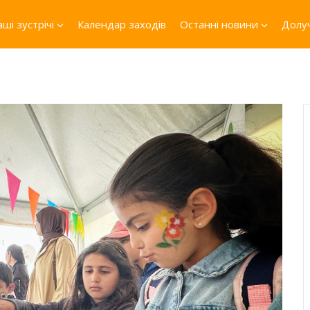
ші зустрічі
Календар заходів
Останні новини
Долуч