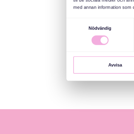
till de sociala medier och a
med annan information som du 
Samtyckesval
Nödvändig
Avvisa