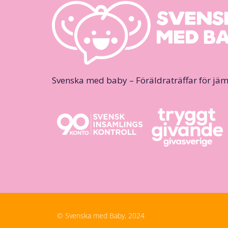
Svenska med baby – Föräldraträffar för jäm
© Svenska med Baby, 2024