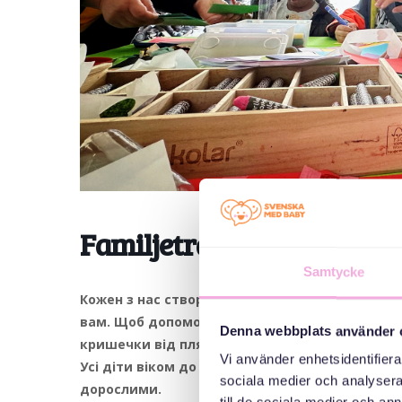
Familjeträff: Skapande av
Samtycke
Кожен з нас створює книгу про свою родину. К
вам. Щоб допомогти нам, ми використовуємо 
Denna webbplats använder 
кришечки від пляшок і картонні коробки. І, зви
Vi använder enhetsidentifierar
Усі діти віком до десяти років можуть відвід
sociala medier och analysera 
дорослими.