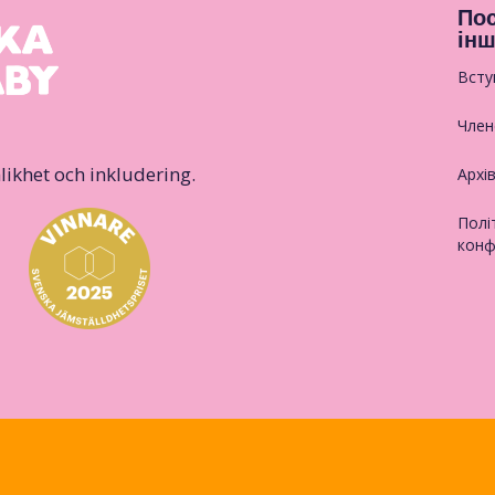
Пос
інш
Всту
Член
likhet och inkludering.
Архі
Полі
конф