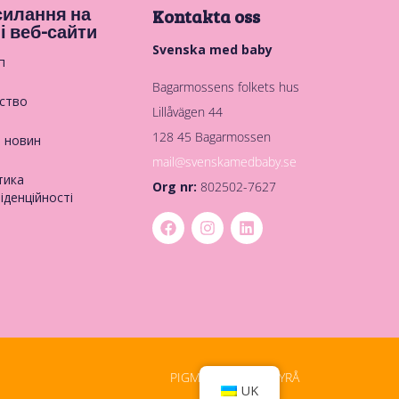
илання на
Kontakta oss
і веб-сайти
Svenska med baby
п
Bagarmossens folkets hus
ство
Lillåvägen 44
128 45 Bagarmossen
в новин
mail@svenskamedbaby.se
тика
Org nr:
802502-7627
іденційності
PIGMENT DIGITALBYRÅ
UK