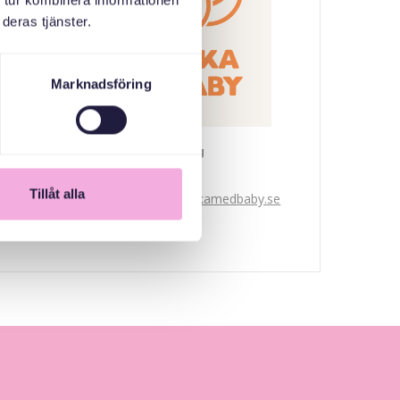
 tur kombinera informationen
deras tjänster.
Marknadsföring
Svenska med baby
Email
Tillåt alla
bokningen@svenskamedbaby.se