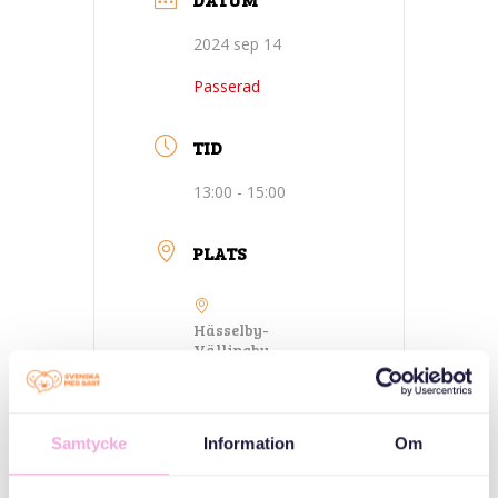
2024 sep 14
Passerad
TID
13:00 - 15:00
PLATS
Hässelby-
Vällingby-
Stockholm-
Parkleken Guldet
Gulddragargränd
9-13
Samtycke
Information
Om