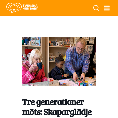
Tre generationer
möts: Skaparglädje