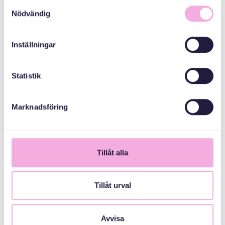
Samtyckesval
Nödvändig
СПІВОРГАНІЗАТОРИ
Inställningar
Allmänna
Statistik
arvsfonden
Marknadsföring
Музей Вази
Stockholms Stad
Tillåt alla
Tillåt urval
Sold out!
Avvisa