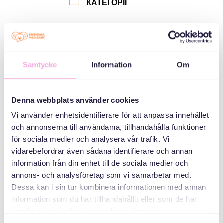
КАТЕГОРІЇ
Батьківські збори
Зустріч трьох
поколінь
Samtycke
Information
Om
ОРГАНІЗАТОР
Denna webbplats använder cookies
Vi använder enhetsidentifierare för att anpassa innehållet
och annonserna till användarna, tillhandahålla funktioner
för sociala medier och analysera vår trafik. Vi
vidarebefordrar även sådana identifierare och annan
information från din enhet till de sociala medier och
annons- och analysföretag som vi samarbetar med.
Dessa kan i sin tur kombinera informationen med annan
Svenska med baby
information som du har tillhandahållit eller som de har
Email
samlat in när du har använt deras tjänster.
bokningen@svenskamedbaby.se