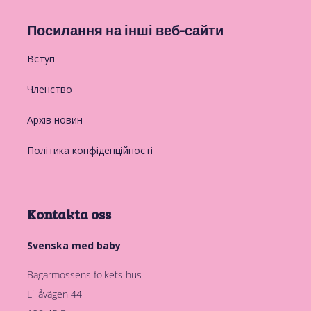
Посилання на інші веб-сайти
Вступ
Членство
Архів новин
Політика конфіденційності
Kontakta oss
Svenska med baby
Bagarmossens folkets hus
Lillåvägen 44