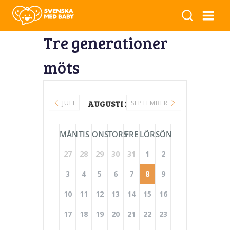
Tre generationer
möts
JULI
AUGUSTI 2026
SEPTEMBER
MÅN
TIS
ONS
TORS
FRE
LÖR
SÖN
27
28
29
30
31
1
2
3
4
5
6
7
8
9
10
11
12
13
14
15
16
17
18
19
20
21
22
23