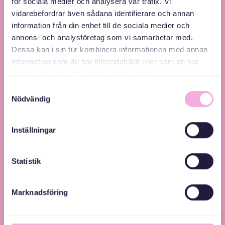
för sociala medier och analysera vår trafik. Vi
vidarebefordrar även sådana identifierare och annan
information från din enhet till de sociala medier och
annons- och analysföretag som vi samarbetar med.
Svenska med baby – Föräldraträffar för jämlikhet
Dessa kan i sin tur kombinera informationen med annan
och inkludering.
information som du har tillhandahållit eller som de har
samlat in när du har använt deras tjänster.
Samtyckesval
Nödvändig
Inställningar
Statistik
Marknadsföring