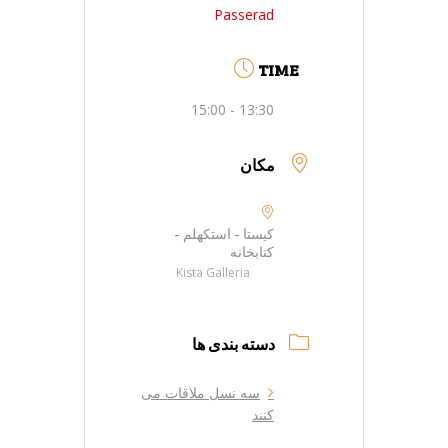
Passerad
TIME
13:30 - 15:00
مکان
کیستا - استکهلم -
کتابخانه
Kista Galleria
دسته بندی ها
سه نسل ملاقات می
کنند