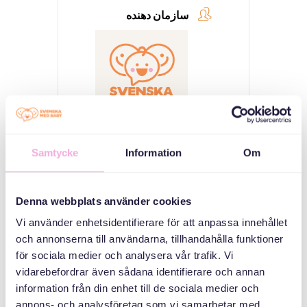
سازمان دهنده
Samtycke
Information
Om
Svenska med baby
Email
bokningen@svenskamedbaby.se
Denna webbplats använder cookies
Vi använder enhetsidentifierare för att anpassa innehållet
och annonserna till användarna, tillhandahålla funktioner
MEDARRANGÖRER
för sociala medier och analysera vår trafik. Vi
vidarebefordrar även sådana identifierare och annan
information från din enhet till de sociala medier och
Allmänna
annons- och analysföretag som vi samarbetar med.