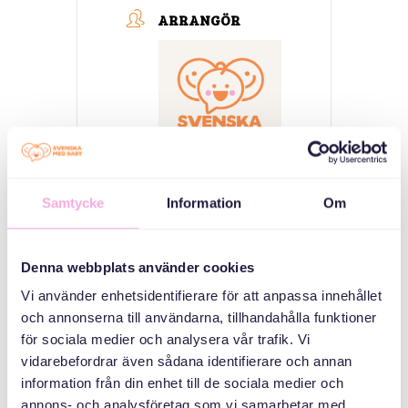
ARRANGÖR
Samtycke
Information
Om
Svenska med baby
E-post
bokningen@svenskamedbaby.se
Denna webbplats använder cookies
Vi använder enhetsidentifierare för att anpassa innehållet
och annonserna till användarna, tillhandahålla funktioner
MEDARRANGÖRER
för sociala medier och analysera vår trafik. Vi
vidarebefordrar även sådana identifierare och annan
information från din enhet till de sociala medier och
Allmänna
annons- och analysföretag som vi samarbetar med.