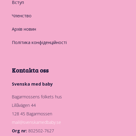
Вступ
Членство
Архів новин
Політика конфіденційності
Kontakta oss
Svenska med baby
Bagarmossens folkets hus
Lillåvägen 44
128 45 Bagarmossen
mail@svenskamedbaby.se
Org nr:
802502-7627