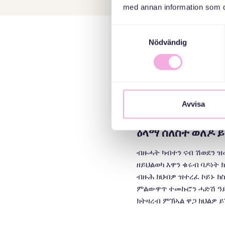
med annan information som du 
ኣኼባታት ከምዚ ይኸ
Samtyckesval
Nödvändig
Här möts föräldralediga m
seniorer. Vi börjar alltid 
Andra gånger stannar vi i m
samhälle. Vi byter erfaren
Avvisa
ዕላማ ሰለስተ ወለዶ 
ብዙሓት ካብተን ናብ ሽወደን ዝመ
ዘይህልወካ እዋን ቁሩብ ባዶነት 
ብዙሕ ክህብዎ ዝተረፈ ኮይኑ ክ
ምልውዋጥ ተመኩሮን ሓድሽ ዓይነ
ክትዛረብ ምኽኣል ዋጋ ክህልዎ
እዞም ሰለስተ ወለዶታት ዝግበር
ኣብ እዋን ኣኼባታት፡ ተሳተፍቲ