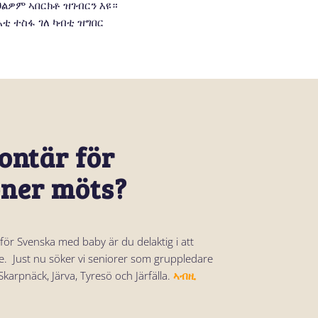
lontär för
oner möts?
för Svenska med baby är du delaktig i att
e. Just nu söker vi seniorer som gruppledare
Skarpnäck, Järva, Tyresö och Järfälla.
ኣብዚ