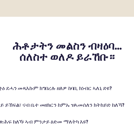
ሕቶታትን መልስን ብዛዕባ...
ሰለስተ ወለዶ ይራኸቡ።
ቋዕ ደሓን መጻእኩም ክግበረሉ ዘለዎ ከባቢ ክነብር ኣለኒ ድዩ?
ይ ይኸፍል፣ ናብ ቤተ መዘክርን ከምኡ ዝኣመሰለን ክትከይድ ከለኻ?
ሕፍ ከለኻ፡ ኣብ ምንታይ ዕድመ ማለትካ እዩ?
ኣይዛረብን እየ። ሕጂ እውን ክትሳተፍ ይከኣል ድዩ?