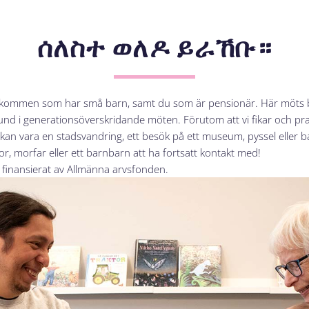
ሰለስተ ወለዶ ይራኸቡ።
 välkommen som har små barn, samt du som är pensionär. Här möts 
nd i generationsöverskridande möten. Förutom att vi fikar och prata
t kan vara en stadsvandring, ett besök på ett museum, pyssel eller 
r, morfar eller ett barnbarn att ha fortsatt kontakt med!
 finansierat av Allmänna arvsfonden.