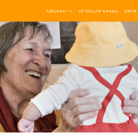
ኣኼባታትና።
ናይ ንጥፈታት ኣቆጻጽራ
እዋናዊ