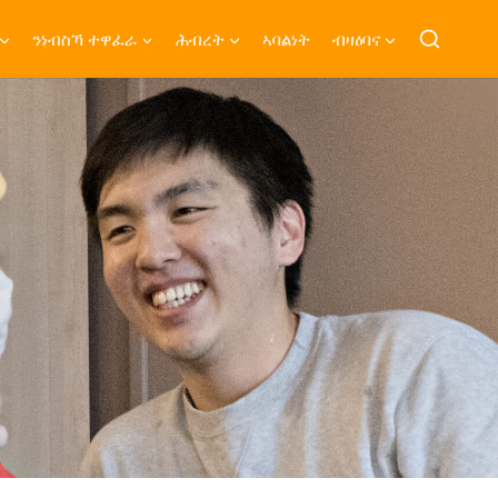
ንነብስኻ ተዋፈራ
ሕብረት
ኣባልነት
ብዛዕባና