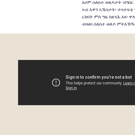
ርክባት ምስ ግዜ ክጸንሕ እዩ፡ 
ብዛዕባ ሰለስተ ወለዶ ምትእኽ