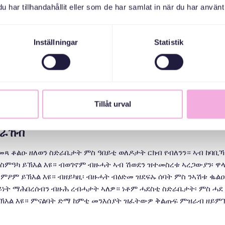
har tillhandahållit eller som de har samlat in när du har använt 
ዱ
Inställningar
Statistik
ed små barn som är nya i Sverige, etablerade föräldrar från Sveri
med en presentation, så att alla känner sig riktigt välkomna. Ibland åk
öteslokalen och samtalar kring olika teman som berör allt från fritid
heter och stöttar varandra. Vi fikar och tränar svenska tillsammans.
Tillåt urval
ይራኸብ
ጻ ቆልዑ ዘለወን ስድራቤታት ምስ ዓበይቲ ወለዶታት ርክብ የብለንን። ኣብ ከባቢኻ 
ክስምዓካ ይኽእል እዩ። ብወገኖም ብዙሓት ኣብ ሽወደን ዝተመስረቱ ኣረጋውያን፡ ዋላ
ስምዖም ይኽእል እዩ። ብዘይካዚ፡ ብዙሓት ብዕድመ ዝደፍኡ ሰባት ምስ ንኣሽቱ ቈል
ት ማሕበረሰብን ብዙሕ ረብሓታት ኣለዎ። ነቶም ሓደስቲ ስድራቤታት፡ ምስ ሓደ 
 ይኽእል እዩ። ምናልባት ድማ ከምቲ መንእሰያት ዝፈትውዎ ቅልጡፍ ምዝራብ ዘይም
 ኣኼባታት ነዚ ኣኼባታት እዚ ዝከኣልን ንኹሎም ተሳተፍቲ ዝሃብተመ ህይወት ንኽህ
 ዝያዳ ክስዕብዎ ዝኽእሉ ተመሳሳሊ ድሌታት ይረኽቡ ድዮም ኣይረኽቡን ይረጋገጽ። እ