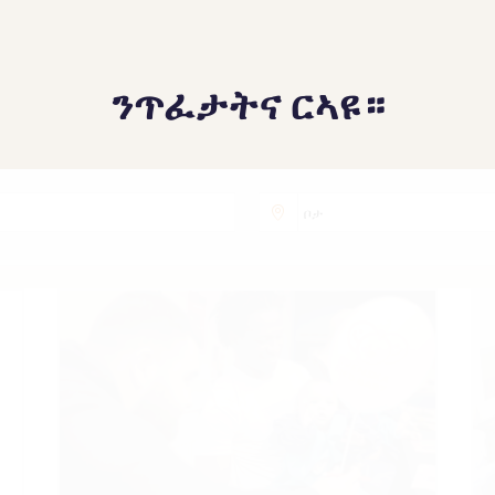
ንጥፈታትና ርኣዩ።