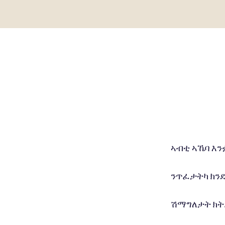
ኣብቲ ኣኼባ እን
ንጥፈታትካ ክንደ
ሽማግለታት ክትጽ
ብዙሕ ሽወደንኛ 