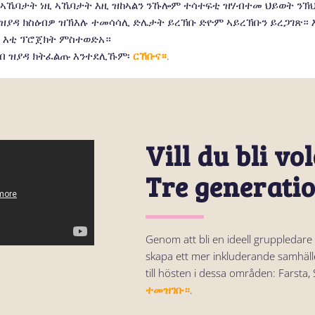
ዋላ እቲ ፕሮጀክት ምስተወድአ።
ኻብ ዝያዳ ክትፈልጡ እንተደሊኹም፡
ርኸቡና።
.
Vill du bli vo
Tre generati
Genom att bli en ideell gruppledare 
skapa ett mer inkluderande samhäll
till hösten i dessa områden: Farsta, 
ተመዝገቡ።
.