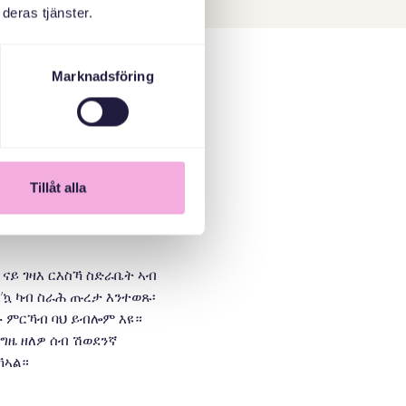
deras tjänster.
Marknadsföring
ge med sina barn samt
er vi till ett museum.
 till traditioner och
Tillåt alla
ናይ ገዛእ ርእስኻ ስድራቤት ኣብ
’ኳ ካብ ስራሕ ጡረታ እንተወጹ፡
ዑ ምርኻብ ባህ ይብሎም እዩ።
ግዜ ዘለዎ ሰብ ሽወደንኛ
ኽኣል።
ልዎም ኣበርክቶ ዝገብርን እዩ።
ቲ ተስፋ ገለ ካብቲ ዝግበር