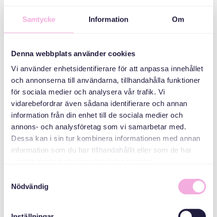
Morris
Cigarrvägen 16
Samtycke
Information
Om
КАТЕГОРІЇ
Denna webbplats använder cookies
Vi använder enhetsidentifierare för att anpassa innehållet
Зустріч трьох
och annonserna till användarna, tillhandahålla funktioner
поколінь
för sociala medier och analysera vår trafik. Vi
vidarebefordrar även sådana identifierare och annan
ОРГАНІЗАТОР
information från din enhet till de sociala medier och
annons- och analysföretag som vi samarbetar med.
Dessa kan i sin tur kombinera informationen med annan
information som du har tillhandahållit eller som de har
samlat in när du har använt deras tjänster.
Samtyckesval
Nödvändig
Svenska med baby
Inställningar