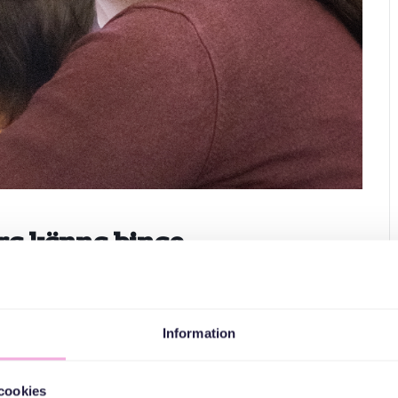
ära känna bingo
andra bättre och ser om vi hittar andra deltagare med
kar vi också, som vi gör på alla våra träffar.
Information
familjer med barn upp till 2 år, samt svensktalande
cookies