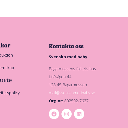
nkar
Kontakta oss
duktion
Svenska med baby
emskap
Bagarmossens folkets hus
Lillåvägen 44
tsarkiv
128 45 Bagarmossen
mail@svenskamedbaby.se
ritetspolicy
Org nr:
802502-7627