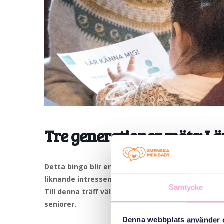
Tre generationer möts: L
Detta bingo blir en rolig lek där vi lär känna var
liknande intressen eller erfarenheter. Självklart fi
Samtycke
Till denna träff välkomnar vi nyanlända småbarns
seniorer.
Denna webbplats använder 