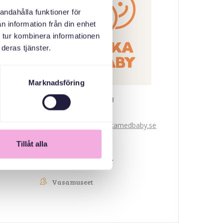
andahålla funktioner för
n information från din enhet
 tur kombinera informationen
deras tjänster.
Marknadsföring
Svenska med baby
E-post
bokningen@svenskamedbaby.se
Tillåt alla
MEDARRANGÖRER
Vasamuseet