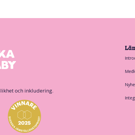
Lä
Intro
Medl
Nyhe
likhet och inkludering.
Integ