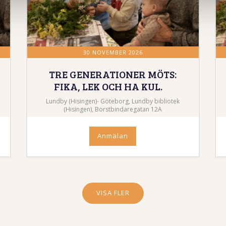
30 NOVEMBER 2026
TRE GENERATIONER MÖTS:
FIKA, LEK OCH HA KUL.
Lundby (Hisingen)- Göteborg, Lundby bibliotek
(Hisingen), Borstbindaregatan 12A
Anmälan
VISA FLER