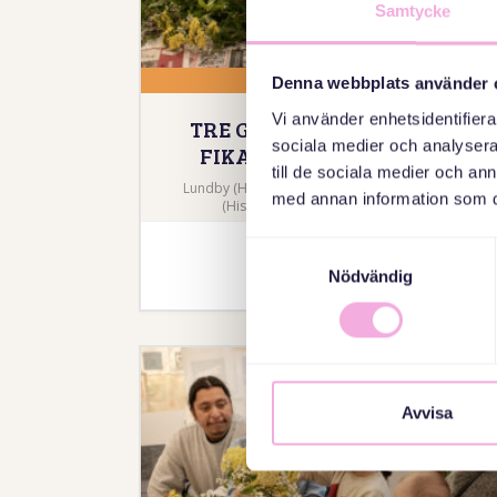
Samtycke
02 NOVEMBER 2026
Denna webbplats använder 
Vi använder enhetsidentifierar
TRE GENERATIONER MÖTS:
sociala medier och analysera 
FIKA, LEK OCH HA KUL.
till de sociala medier och a
Lundby (Hisingen)- Göteborg, Lundby bibliotek
med annan information som du 
(Hisingen), Borstbindaregatan 12A
Samtyckesval
Anmälan
Nödvändig
Avvisa