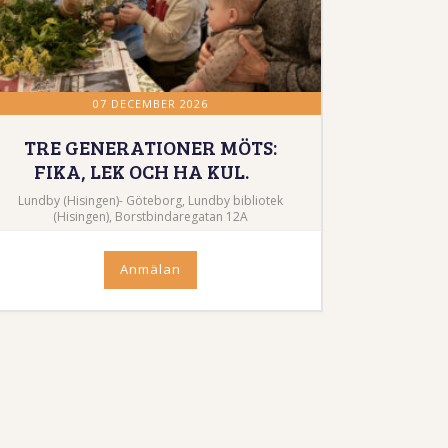
07 DECEMBER 2026
TRE GENERATIONER MÖTS:
FIKA, LEK OCH HA KUL.
Lundby (Hisingen)- Göteborg, Lundby bibliotek
(Hisingen), Borstbindaregatan 12A
Anmälan