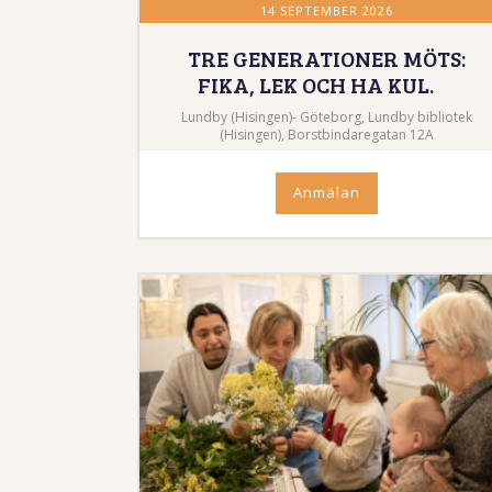
14 SEPTEMBER 2026
TRE GENERATIONER MÖTS:
FIKA, LEK OCH HA KUL.
Lundby (Hisingen)- Göteborg, Lundby bibliotek
(Hisingen), Borstbindaregatan 12A
Anmälan