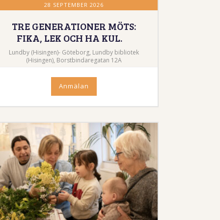
28 SEPTEMBER 2026
TRE GENERATIONER MÖTS:
FIKA, LEK OCH HA KUL.
Lundby (Hisingen)- Göteborg, Lundby bibliotek
(Hisingen), Borstbindaregatan 12A
Anmälan