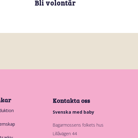
Bli volontär
nkar
Kontakta oss
duktion
Svenska med baby
emskap
Bagarmossens folkets hus
Lillåvägen 44
tsarkiv