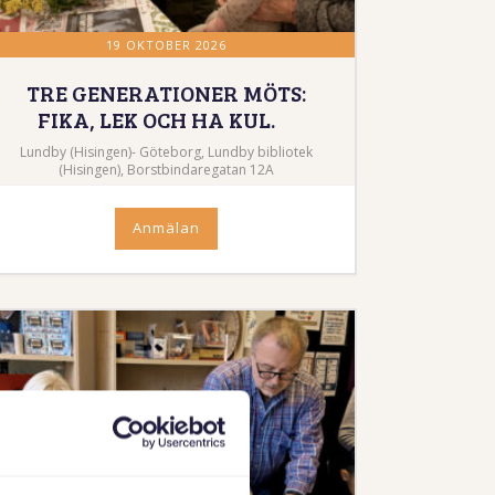
19 OKTOBER 2026
TRE GENERATIONER MÖTS:
FIKA, LEK OCH HA KUL.
Lundby (Hisingen)- Göteborg, Lundby bibliotek
(Hisingen), Borstbindaregatan 12A
Anmälan