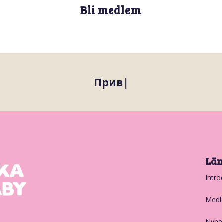
Bli medlem
Привіт і ласкаво п
|
Lä
Intro
Medl
Nyhe