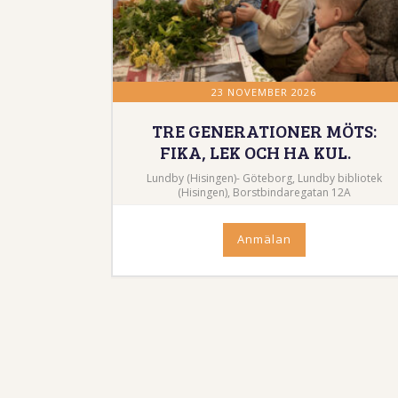
23 NOVEMBER 2026
TRE GENERATIONER MÖTS:
FIKA, LEK OCH HA KUL.
Lundby (Hisingen)- Göteborg, Lundby bibliotek
(Hisingen), Borstbindaregatan 12A
Anmälan