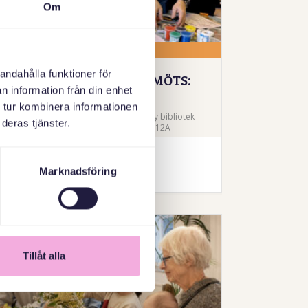
Om
16 NOVEMBER 2026
andahålla funktioner för
TRE GENERATIONER MÖTS:
n information från din enhet
HÖSTPYSSEL
 tur kombinera informationen
Lundby (Hisingen)- Göteborg, Lundby bibliotek
deras tjänster.
(Hisingen), Borstbindaregatan 12A
Anmälan
Marknadsföring
Tillåt alla