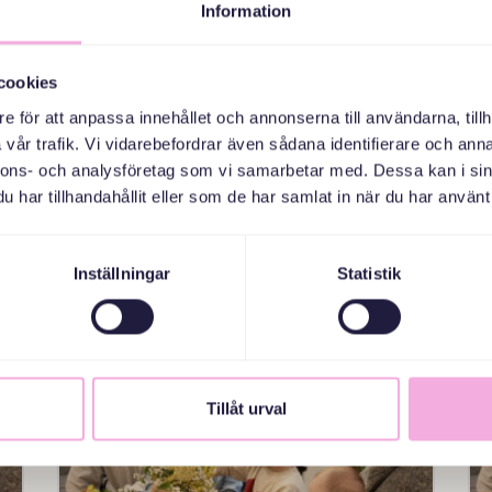
Information
09 NOVEMBER 2026
cookies
e för att anpassa innehållet och annonserna till användarna, tillh
TRE GENERATIONER MÖTS:
vår trafik. Vi vidarebefordrar även sådana identifierare och anna
FIKA, LEK OCH HA KUL.
nnons- och analysföretag som vi samarbetar med. Dessa kan i sin
Lundby (Hisingen)- Göteborg, Lundby bibliotek
har tillhandahållit eller som de har samlat in när du har använt 
(Hisingen), Borstbindaregatan 12A
Anmälan
Inställningar
Statistik
Tillåt urval