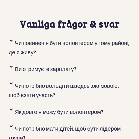
Vanliga frågor & svar
Чи повинен я бути волонтером у тому районі,
де я живу?
Ви отримуєте зарплату?
Чи потрібно володіти шведською мовою,
щоб взяти участь?
Як довго я можу бути волонтером?
Чи потрібно мати дітей, щоб бути лідером
групи?