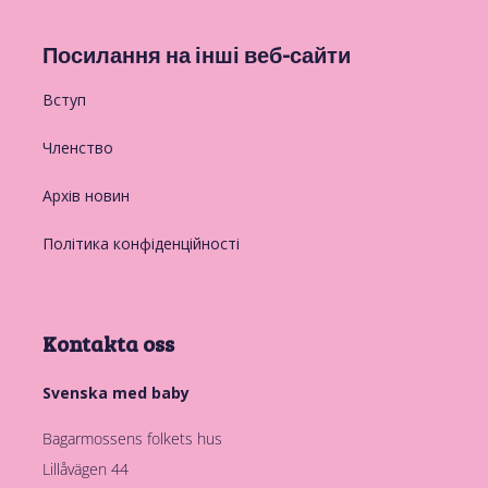
Посилання на інші веб-сайти
Вступ
Членство
Архів новин
Політика конфіденційності
Kontakta oss
Svenska med baby
Bagarmossens folkets hus
Lillåvägen 44