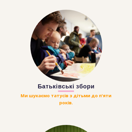
Батьківські збори
Ми шукаємо татусів з дітьми до п'яти
років.