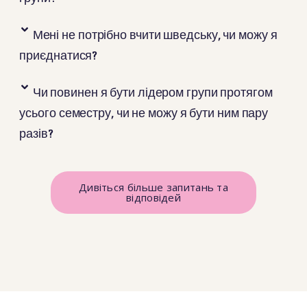
Мені не потрібно вчити шведську, чи можу я
приєднатися?
Чи повинен я бути лідером групи протягом
усього семестру, чи не можу я бути ним пару
разів?
Дивіться більше запитань та
відповідей