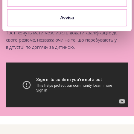
корисним у багатьох відношеннях. Дехто робить це тому,
що хоче розважитися зі своїми дітьми під час відпустки
Avvisa
по догляду за дитиною. Інші роблять це, тому що хочуть
зробити свій внесок у більш інклюзивне суспільство.
Треті хочуть мати можливість додати кваліфікацію до
свого резюме, незважаючи на те, що перебувають у
відпустці по догляду за дитиною.