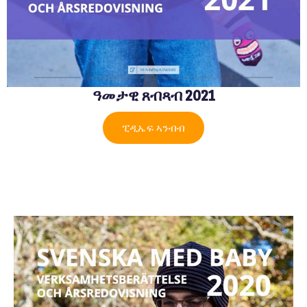
ዓመታዊ ጸብጻብ 2021
ፒዲኤፍ ኣንብብ