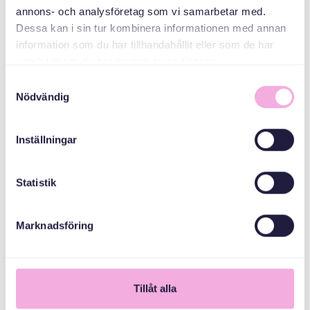
ዓመታዊ ጸብጻብ 2020
annons- och analysföretag som vi samarbetar med.
Dessa kan i sin tur kombinera informationen med annan
ፒዲኤፍ ኣንብብ
information som du har tillhandahållit eller som de har
samlat in när du har använt deras tjänster.
Samtyckesval
Nödvändig
Inställningar
Statistik
Marknadsföring
Tillåt alla