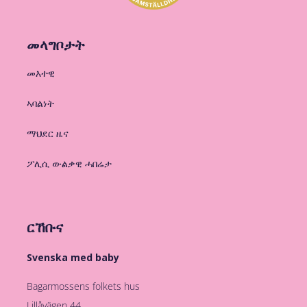
መላግቦታት
መእተዊ
ኣባልነት
ማህደር ዜና
ፖሊሲ ውልቃዊ ሓበሬታ
ርኸቡና
Svenska med baby
Bagarmossens folkets hus
Lillåvägen 44