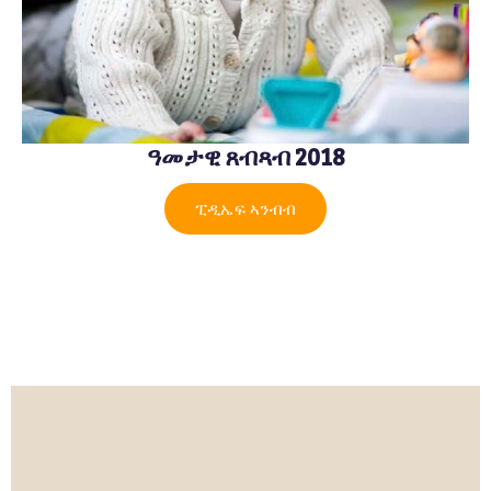
ዓመታዊ ጸብጻብ 2018
ፒዲኤፍ ኣንብብ