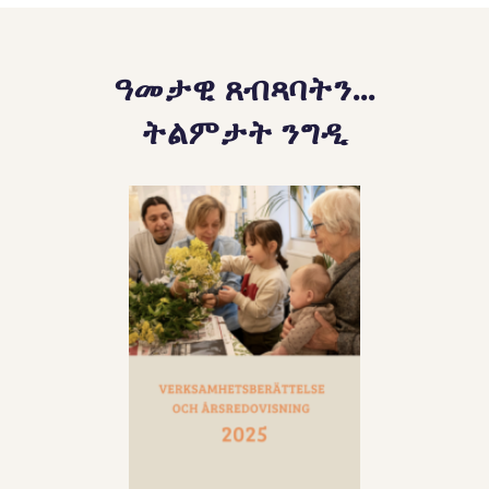
ዓመታዊ ጸብጻባትን...
ትልምታት ንግዲ