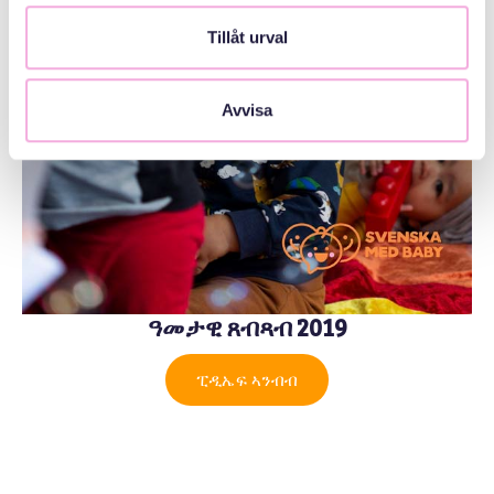
Tillåt urval
Avvisa
ዓመታዊ ጸብጻብ 2019
ፒዲኤፍ ኣንብብ