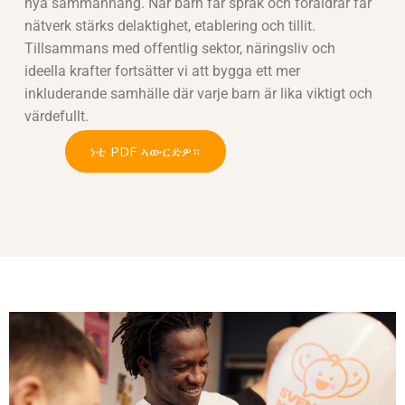
nya sammanhang. När barn får språk och föräldrar får
nätverk stärks delaktighet, etablering och tillit.
Tillsammans med offentlig sektor, näringsliv och
ideella krafter fortsätter vi att bygga ett mer
inkluderande samhälle där varje barn är lika viktigt och
värdefullt.
ነቲ PDF ኣውርድዎ።