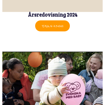
Årsredovisning 2024
ፒዲኤፍ ኣንብብ