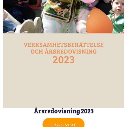
Årsredovisning 2023
ፒዲኤፍ ኣንብብ