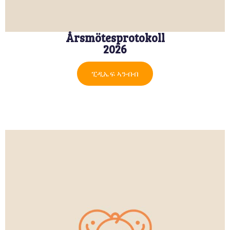
Årsmötesprotokoll
2026
ፒዲኤፍ ኣንብብ