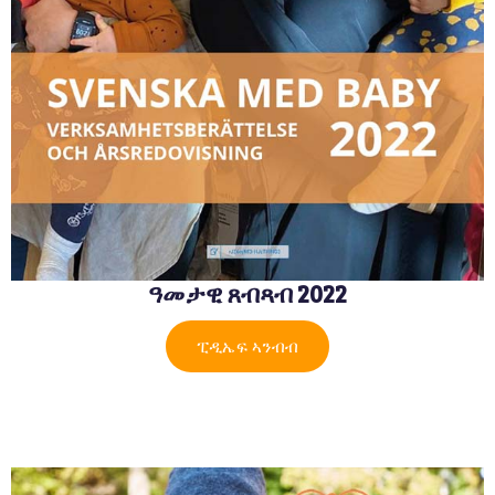
ዓመታዊ ጸብጻብ 2022
ፒዲኤፍ ኣንብብ