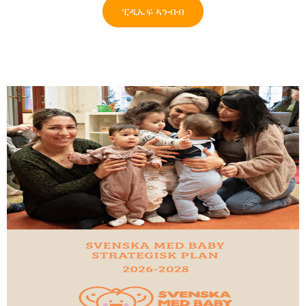
ፒዲኤፍ ኣንብብ